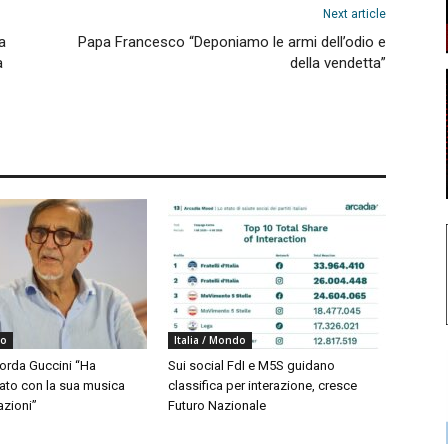
Next article
a
Papa Francesco “Deponiamo le armi dell’odio e
a
della vendetta”
do
Italia / Mondo
corda Guccini “Ha
Sui social FdI e M5S guidano
to con la sua musica
classifica per interazione, cresce
azioni”
Futuro Nazionale