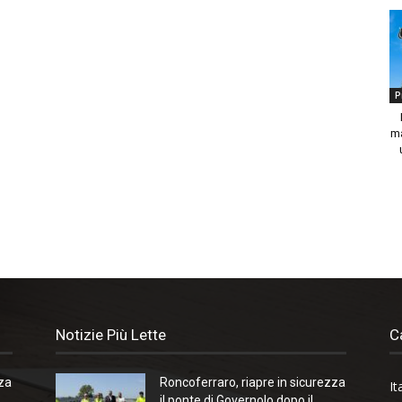
P
ma
Notizie Più Lette
C
zza
Roncoferraro, riapre in sicurezza
It
il ponte di Governolo dopo il