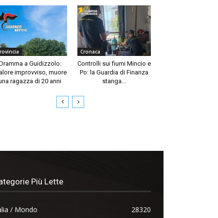
rovincia
Cronaca
Dramma a Guidizzolo:
Controlli sui fiumi Mincio e
lore improvviso, muore
Po: la Guardia di Finanza
una ragazza di 20 anni
stanga...
ategorie Più Lette
alia / Mondo
28320