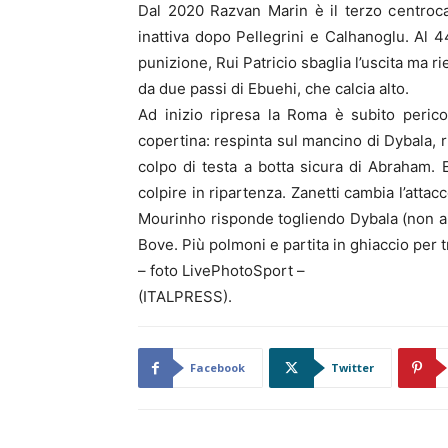
Dal 2020 Razvan Marin è il terzo centroc
inattiva dopo Pellegrini e Calhanoglu. Al 44
punizione, Rui Patricio sbaglia l’uscita ma r
da due passi di Ebuehi, che calcia alto.
Ad inizio ripresa la Roma è subito pericol
copertina: respinta sul mancino di Dybala, r
colpo di testa a botta sicura di Abraham. E’
colpire in ripartenza. Zanetti cambia l’atta
Mourinho risponde togliendo Dybala (non al
Bove. Più polmoni e partita in ghiaccio per 
– foto LivePhotoSport –
(ITALPRESS).
Facebook
Twitter