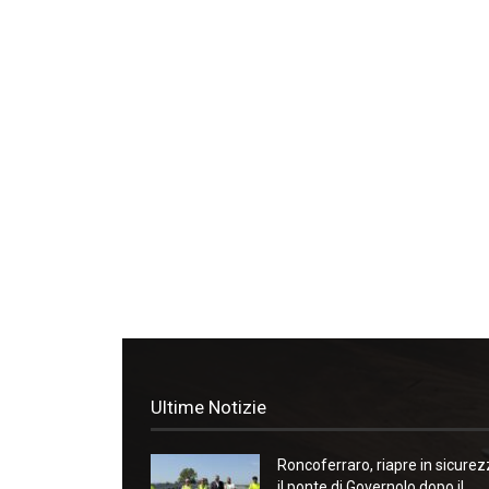
Ultime Notizie
Roncoferraro, riapre in sicure
il ponte di Governolo dopo il