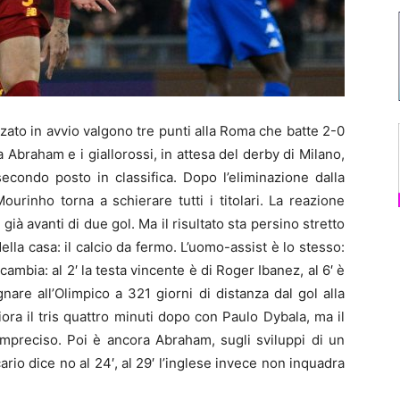
ato in avvio valgono tre punti alla Roma che batte 2-0
a Abraham e i giallorossi, in attesa del derby di Milano,
econdo posto in classifica. Dopo l’eliminazione dalla
rinho torna a schierare tutti i titolari. La reazione
già avanti di due gol. Ma il risultato sta persino stretto
 della casa: il calcio da fermo. L’uomo-assist è lo stesso:
cambia: al 2′ la testa vincente è di Roger Ibanez, al 6′ è
re all’Olimpico a 321 giorni di distanza dal gol alla
ra il tris quattro minuti dopo con Paulo Dybala, ma il
impreciso. Poi è ancora Abraham, sugli sviluppi di un
icario dice no al 24′, al 29′ l’inglese invece non inquadra