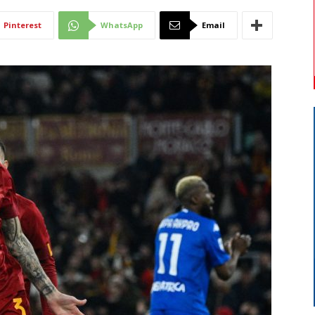
Di
Pinterest
WhatsApp
Email
Mantova