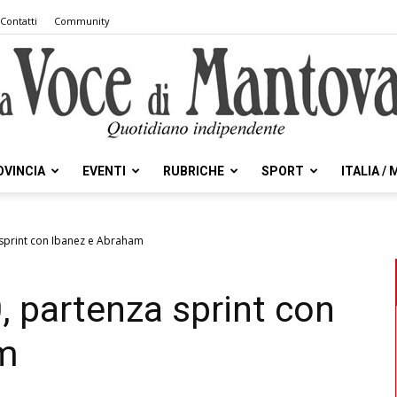
Contatti
Community
OVINCIA
EVENTI
RUBRICHE
SPORT
ITALIA /
la
sprint con Ibanez e Abraham
 partenza sprint con
Voce
m