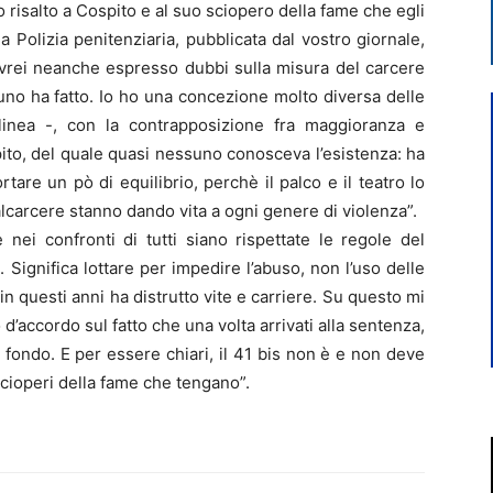
po risalto a Cospito e al suo sciopero della fame che egli
 Polizia penitenziaria, pubblicata dal vostro giornale,
n avrei neanche espresso dubbi sulla misura del carcere
uno ha fatto. Io ho una concezione molto diversa delle
olinea -, con la contrapposizione fra maggioranza e
ito, del quale quasi nessuno conosceva l’esistenza: ha
tare un pò di equilibrio, perchè il palco e il teatro lo
lcarcere stanno dando vita a ogni genere di violenza”.
è nei confronti di tutti siano rispettate le regole del
 Significa lottare per impedire l’abuso, non l’uso delle
in questi anni ha distrutto vite e carriere. Su questo mi
d’accordo sul fatto che una volta arrivati alla sentenza,
n fondo. E per essere chiari, il 41 bis non è e non deve
cioperi della fame che tengano”.