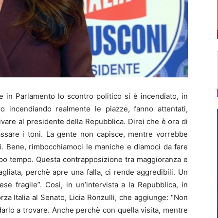
in Parlamento lo scontro politico si è incendiato, in
no incendiando realmente le piazze, fanno attentati,
rivare al presidente della Repubblica. Direi che è ora di
assare i toni. La gente non capisce, mentre vorrebbe
i. Bene, rimbocchiamoci le maniche e diamoci da fare
ppo tempo. Questa contrapposizione tra maggioranza e
gliata, perchè apre una falla, ci rende aggredibili. Un
se fragile”. Così, in un’intervista a la Repubblica, in
za Italia al Senato, Licia Ronzulli, che aggiunge: “Non
arlo a trovare. Anche perchè con quella visita, mentre