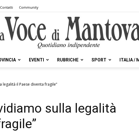
Contatti
Community
OVINCIA
EVENTI
RUBRICHE
SPORT
ITALIA /
la
a legalità il Paese diventa fragile”
vidiamo sulla legalità
Voce
ragile”