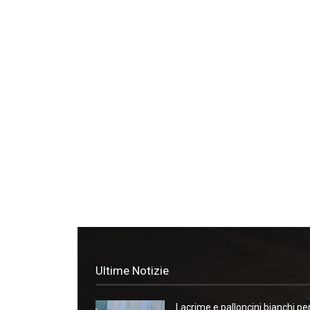
Ultime Notizie
Lacrime e palloncini bianchi pe