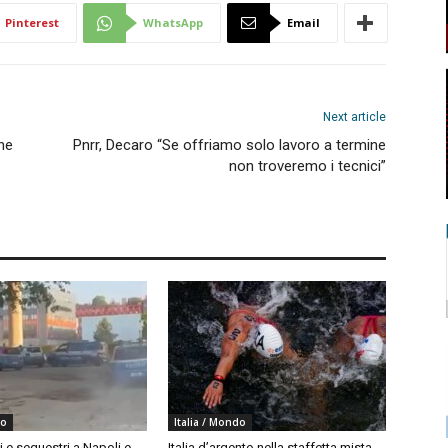
Pinterest
WhatsApp
Email
Next article
ne
Pnrr, Decaro “Se offriamo solo lavoro a termine
non troveremo i tecnici”
do
Italia / Mondo
i e sequestri a Napoli e
Italia d’argento nella staffetta mista