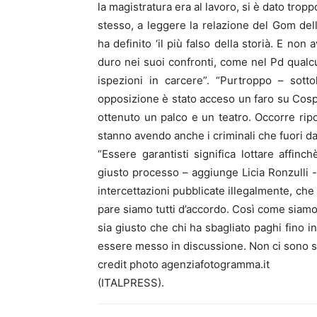
la magistratura era al lavoro, si è dato trop
stesso, a leggere la relazione del Gom della
ha definito ‘il più falso della storià. E no
duro nei suoi confronti, come nel Pd qualc
ispezioni in carcere”. “Purtroppo – sott
opposizione è stato acceso un faro su Cosp
ottenuto un palco e un teatro. Occorre ripor
stanno avendo anche i criminali che fuori da
“Essere garantisti significa lottare affinch
giusto processo – aggiunge Licia Ronzulli -.
intercettazioni pubblicate illegalmente, che 
pare siamo tutti d’accordo. Così come siamo 
sia giusto che chi ha sbagliato paghi fino i
essere messo in discussione. Non ci sono s
credit photo agenziafotogramma.it
(ITALPRESS).