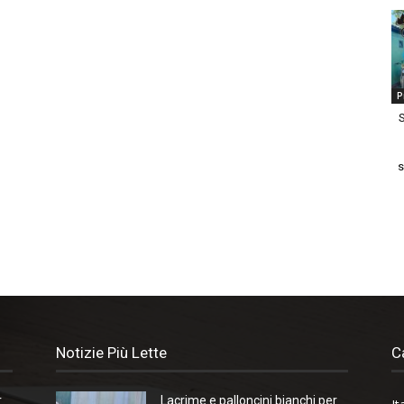
P
S
s
Notizie Più Lette
C
r
Lacrime e palloncini bianchi per