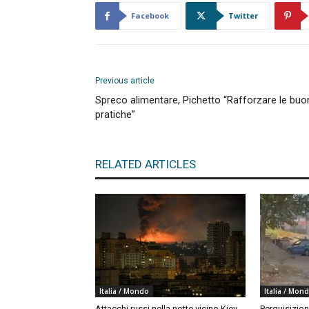
Facebook
Twitter
Previous article
Spreco alimentare, Pichetto “Rafforzare le buo
pratiche”
RELATED ARTICLES
Italia / Mondo
Italia / Mon
Attacchi russi nella notte vicino Kiev,
Perquisizion