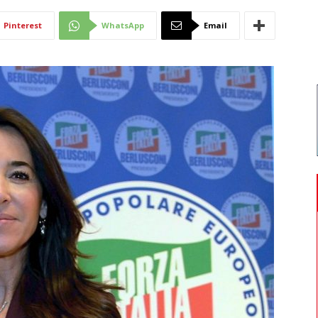
Di
Pinterest
WhatsApp
Email
Mantova