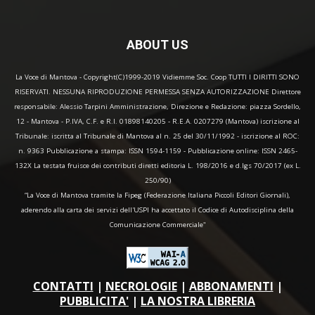
ABOUT US
La Voce di Mantova - Copyright(C)1999-2019 Vidiemme Soc. Coop TUTTI I DIRITTI SONO
RISERVATI. NESSUNA RIPRODUZIONE PERMESSA SENZA AUTORIZZAZIONE Direttore
responsabile: Alessio Tarpini Amministrazione, Direzione e Redazione: piazza Sordello,
12 - Mantova - P.IVA, C.F. e R.I. 01898140205 - R.E.A. 0207279 (Mantova) iscrizione al
Tribunale: iscritta al Tribunale di Mantova al n. 25 del 30/11/1992 - iscrizione al ROC:
n. 9363 Pubblicazione a stampa: ISSN 1594-1159 - Pubblicazione online: ISSN 2465-
132X La testata fruisce dei contributi diretti editoria L. 198/2016 e d.lgs 70/2017 (ex L.
250/90)
“La Voce di Mantova tramite la Fipeg (Federazione Italiana Piccoli Editori Giornali),
aderendo alla carta dei servizi dell'USPI ha accettato il Codice di Autodisciplina della
Comunicazione Commerciale"
CONTATTI
|
NECROLOGIE
|
ABBONAMENTI
|
PUBBLICITA'
|
LA NOSTRA LIBRERIA