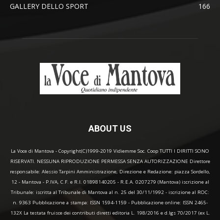
GALLERY DELLO SPORT
166
ABOUT US
La Voce di Mantova - Copyright(C)1999-2019 Vidiemme Soc. Coop TUTTI I DIRITTI SONO
RISERVATI. NESSUNA RIPRODUZIONE PERMESSA SENZA AUTORIZZAZIONE Direttore
responsabile: Alessio Tarpini Amministrazione, Direzione e Redazione: piazza Sordello,
12 - Mantova - P.IVA, C.F. e R.I. 01898140205 - R.E.A. 0207279 (Mantova) iscrizione al
Tribunale: iscritta al Tribunale di Mantova al n. 25 del 30/11/1992 - iscrizione al ROC:
n. 9363 Pubblicazione a stampa: ISSN 1594-1159 - Pubblicazione online: ISSN 2465-
132X La testata fruisce dei contributi diretti editoria L. 198/2016 e d.lgs 70/2017 (ex L.