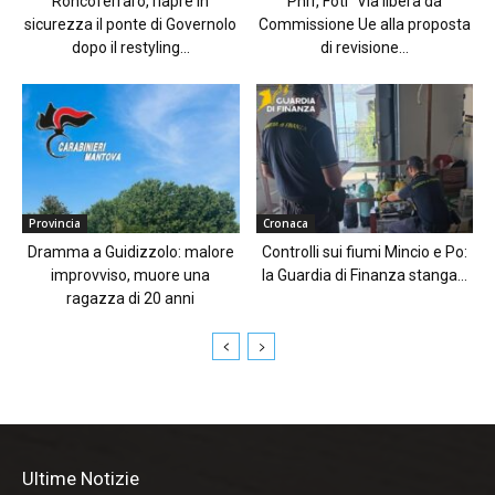
Roncoferraro, riapre in
Pnrr, Foti “Via libera da
sicurezza il ponte di Governolo
Commissione Ue alla proposta
dopo il restyling...
di revisione...
Provincia
Cronaca
Dramma a Guidizzolo: malore
Controlli sui fiumi Mincio e Po:
improvviso, muore una
la Guardia di Finanza stanga...
ragazza di 20 anni
Ultime Notizie