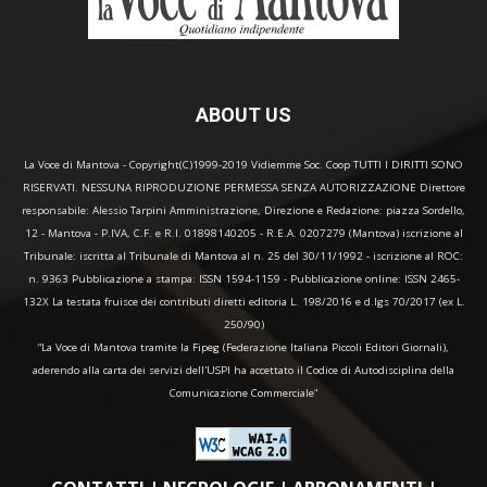
ABOUT US
La Voce di Mantova - Copyright(C)1999-2019 Vidiemme Soc. Coop TUTTI I DIRITTI SONO
RISERVATI. NESSUNA RIPRODUZIONE PERMESSA SENZA AUTORIZZAZIONE Direttore
responsabile: Alessio Tarpini Amministrazione, Direzione e Redazione: piazza Sordello,
12 - Mantova - P.IVA, C.F. e R.I. 01898140205 - R.E.A. 0207279 (Mantova) iscrizione al
Tribunale: iscritta al Tribunale di Mantova al n. 25 del 30/11/1992 - iscrizione al ROC:
n. 9363 Pubblicazione a stampa: ISSN 1594-1159 - Pubblicazione online: ISSN 2465-
132X La testata fruisce dei contributi diretti editoria L. 198/2016 e d.lgs 70/2017 (ex L.
250/90)
“La Voce di Mantova tramite la Fipeg (Federazione Italiana Piccoli Editori Giornali),
aderendo alla carta dei servizi dell'USPI ha accettato il Codice di Autodisciplina della
Comunicazione Commerciale"