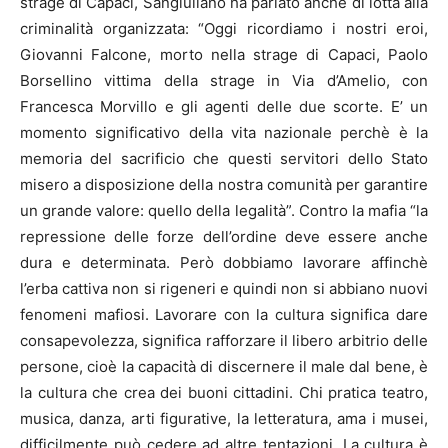
strage di Capaci, Sangiuliano ha parlato anche di lotta alla
criminalità organizzata: “Oggi ricordiamo i nostri eroi,
Giovanni Falcone, morto nella strage di Capaci, Paolo
Borsellino vittima della strage in Via d’Amelio, con
Francesca Morvillo e gli agenti delle due scorte. E’ un
momento significativo della vita nazionale perchè è la
memoria del sacrificio che questi servitori dello Stato
misero a disposizione della nostra comunità per garantire
un grande valore: quello della legalità”. Contro la mafia “la
repressione delle forze dell’ordine deve essere anche
dura e determinata. Però dobbiamo lavorare affinchè
l’erba cattiva non si rigeneri e quindi non si abbiano nuovi
fenomeni mafiosi. Lavorare con la cultura significa dare
consapevolezza, significa rafforzare il libero arbitrio delle
persone, cioè la capacità di discernere il male dal bene, è
la cultura che crea dei buoni cittadini. Chi pratica teatro,
musica, danza, arti figurative, la letteratura, ama i musei,
difficilmente può cedere ad altre tentazioni. La cultura è