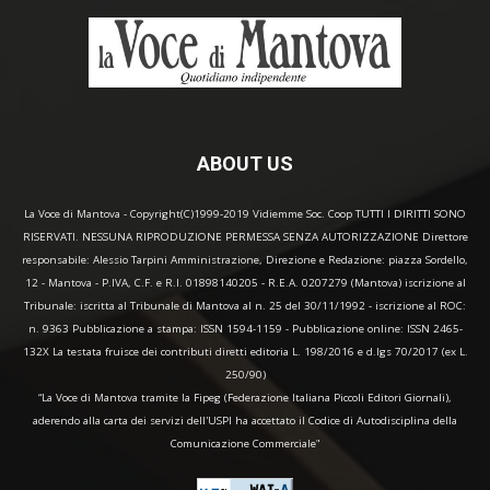
ABOUT US
La Voce di Mantova - Copyright(C)1999-2019 Vidiemme Soc. Coop TUTTI I DIRITTI SONO
RISERVATI. NESSUNA RIPRODUZIONE PERMESSA SENZA AUTORIZZAZIONE Direttore
responsabile: Alessio Tarpini Amministrazione, Direzione e Redazione: piazza Sordello,
12 - Mantova - P.IVA, C.F. e R.I. 01898140205 - R.E.A. 0207279 (Mantova) iscrizione al
Tribunale: iscritta al Tribunale di Mantova al n. 25 del 30/11/1992 - iscrizione al ROC:
n. 9363 Pubblicazione a stampa: ISSN 1594-1159 - Pubblicazione online: ISSN 2465-
132X La testata fruisce dei contributi diretti editoria L. 198/2016 e d.lgs 70/2017 (ex L.
250/90)
“La Voce di Mantova tramite la Fipeg (Federazione Italiana Piccoli Editori Giornali),
aderendo alla carta dei servizi dell'USPI ha accettato il Codice di Autodisciplina della
Comunicazione Commerciale"