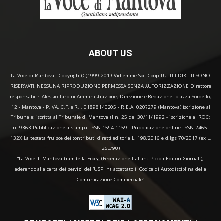
ABOUT US
La Voce di Mantova - Copyright(C)1999-2019 Vidiemme Soc. Coop TUTTI I DIRITTI SONO
RISERVATI. NESSUNA RIPRODUZIONE PERMESSA SENZA AUTORIZZAZIONE Direttore
responsabile: Alessio Tarpini Amministrazione, Direzione e Redazione: piazza Sordello,
12 - Mantova - P.IVA, C.F. e R.I. 01898140205 - R.E.A. 0207279 (Mantova) iscrizione al
Tribunale: iscritta al Tribunale di Mantova al n. 25 del 30/11/1992 - iscrizione al ROC:
n. 9363 Pubblicazione a stampa: ISSN 1594-1159 - Pubblicazione online: ISSN 2465-
132X La testata fruisce dei contributi diretti editoria L. 198/2016 e d.lgs 70/2017 (ex L.
250/90)
“La Voce di Mantova tramite la Fipeg (Federazione Italiana Piccoli Editori Giornali),
aderendo alla carta dei servizi dell'USPI ha accettato il Codice di Autodisciplina della
Comunicazione Commerciale"