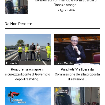
Controlli sui fiumi Mincio e Po: la Guardia di
Finanza stanga...
7 Agosto 2026
Da Non Perdere
Provincia
Italia / Mondo
Roncoferraro, riapre in
Pnrr, Foti “Via libera da
sicurezza il ponte di Governolo
Commissione Ue alla proposta
dopo il restyling...
di revisione...