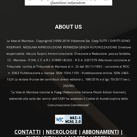
ABOUT US
La Voce di Mantova - Copyright(C)1999-2019 Vidiemme Soc. Coop TUTTI I DIRITTI SONO
RISERVATI. NESSUNA RIPRODUZIONE PERMESSA SENZA AUTORIZZAZIONE Direttore
responsabile: Alessio Tarpini Amministrazione, Direzione e Redazione: piazza Sordello,
12 - Mantova - P.IVA, C.F. e R.I. 01898140205 - R.E.A. 0207279 (Mantova) iscrizione al
Tribunale: iscritta al Tribunale di Mantova al n. 25 del 30/11/1992 - iscrizione al ROC:
n. 9363 Pubblicazione a stampa: ISSN 1594-1159 - Pubblicazione online: ISSN 2465-
132X La testata fruisce dei contributi diretti editoria L. 198/2016 e d.lgs 70/2017 (ex L.
250/90)
“La Voce di Mantova tramite la Fipeg (Federazione Italiana Piccoli Editori Giornali),
aderendo alla carta dei servizi dell'USPI ha accettato il Codice di Autodisciplina della
Comunicazione Commerciale"
CONTATTI
|
NECROLOGIE
|
ABBONAMENTI
|