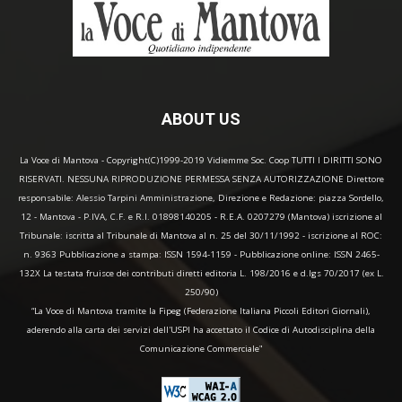
ABOUT US
La Voce di Mantova - Copyright(C)1999-2019 Vidiemme Soc. Coop TUTTI I DIRITTI SONO
RISERVATI. NESSUNA RIPRODUZIONE PERMESSA SENZA AUTORIZZAZIONE Direttore
responsabile: Alessio Tarpini Amministrazione, Direzione e Redazione: piazza Sordello,
12 - Mantova - P.IVA, C.F. e R.I. 01898140205 - R.E.A. 0207279 (Mantova) iscrizione al
Tribunale: iscritta al Tribunale di Mantova al n. 25 del 30/11/1992 - iscrizione al ROC:
n. 9363 Pubblicazione a stampa: ISSN 1594-1159 - Pubblicazione online: ISSN 2465-
132X La testata fruisce dei contributi diretti editoria L. 198/2016 e d.lgs 70/2017 (ex L.
250/90)
“La Voce di Mantova tramite la Fipeg (Federazione Italiana Piccoli Editori Giornali),
aderendo alla carta dei servizi dell'USPI ha accettato il Codice di Autodisciplina della
Comunicazione Commerciale"