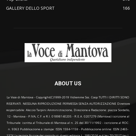
GALLERY DELLO SPORT
166
ABOUT US
La Voce di Mantova - Copyright(C)1999-2019 Vidiemme Soc. Coop TUTTI I DIRITTI SONO
RISERVATI. NESSUNA RIPRODUZIONE PERMESSA SENZA AUTORIZZAZIONE Direttore
responsabile: Alessio Tarpini Amministrazione, Direzione e Redazione: piazza Sordello,
12 - Mantova - P.IVA, C.F. e R.I. 01898140205 - R.E.A. 0207279 (Mantova) iscrizione al
Tribunale: iscritta al Tribunale di Mantova al n. 25 del 30/11/1992 - iscrizione al ROC:
n. 9363 Pubblicazione a stampa: ISSN 1594-1159 - Pubblicazione online: ISSN 2465-
132X La testata fruisce dei contributi diretti editoria L. 198/2016 e d.lgs 70/2017 (ex L.