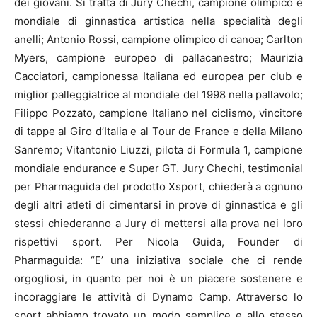
dei giovani. Si tratta di Jury Chechi, campione olimpico e
mondiale di ginnastica artistica nella specialità degli
anelli; Antonio Rossi, campione olimpico di canoa; Carlton
Myers, campione europeo di pallacanestro; Maurizia
Cacciatori, campionessa Italiana ed europea per club e
miglior palleggiatrice al mondiale del 1998 nella pallavolo;
Filippo Pozzato, campione Italiano nel ciclismo, vincitore
di tappe al Giro d’Italia e al Tour de France e della Milano
Sanremo; Vitantonio Liuzzi, pilota di Formula 1, campione
mondiale endurance e Super GT. Jury Chechi, testimonial
per Pharmaguida del prodotto Xsport, chiederà a ognuno
degli altri atleti di cimentarsi in prove di ginnastica e gli
stessi chiederanno a Jury di mettersi alla prova nei loro
rispettivi sport. Per Nicola Guida, Founder di
Pharmaguida: “E’ una iniziativa sociale che ci rende
orgogliosi, in quanto per noi è un piacere sostenere e
incoraggiare le attività di Dynamo Camp. Attraverso lo
sport abbiamo trovato un modo semplice e allo stesso