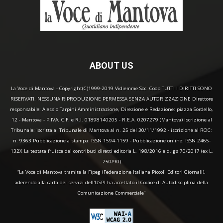
ABOUT US
La Voce di Mantova - Copyright(C)1999-2019 Vidiemme Soc. Coop TUTTI I DIRITTI SONO
RISERVATI. NESSUNA RIPRODUZIONE PERMESSA SENZA AUTORIZZAZIONE Direttore
responsabile: Alessio Tarpini Amministrazione, Direzione e Redazione: piazza Sordello,
12 - Mantova - P.IVA, C.F. e R.I. 01898140205 - R.E.A. 0207279 (Mantova) iscrizione al
Tribunale: iscritta al Tribunale di Mantova al n. 25 del 30/11/1992 - iscrizione al ROC:
n. 9363 Pubblicazione a stampa: ISSN 1594-1159 - Pubblicazione online: ISSN 2465-
132X La testata fruisce dei contributi diretti editoria L. 198/2016 e d.lgs 70/2017 (ex L.
250/90)
“La Voce di Mantova tramite la Fipeg (Federazione Italiana Piccoli Editori Giornali),
aderendo alla carta dei servizi dell'USPI ha accettato il Codice di Autodisciplina della
Comunicazione Commerciale"