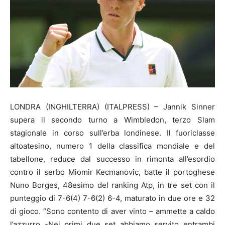
LONDRA (INGHILTERRA) (ITALPRESS) – Jannik Sinner
supera il secondo turno a Wimbledon, terzo Slam
stagionale in corso sull’erba londinese. Il fuoriclasse
altoatesino, numero 1 della classifica mondiale e del
tabellone, reduce dal successo in rimonta all’esordio
contro il serbo Miomir Kecmanovic, batte il portoghese
Nuno Borges, 48esimo del ranking Atp, in tre set con il
punteggio di 7-6(4) 7-6(2) 6-4, maturato in due ore e 32
di gioco. “Sono contento di aver vinto – ammette a caldo
l’azzurro -Nei primi due set abbiamo servito entrambi