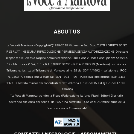
ABOUT US
La Voce di Mantova - Copyright(C)1999-2019 Vidiemme Soc. Coop TUTTI I DIRITTI SONO
RISERVATI. NESSUNA RIPRODUZIONE PERMESSA SENZA AUTORIZZAZIONE Direttore
responsabile: Alessio Tarpini Amministrazione, Direzione e Redazione: piazza Sordello,
12 - Mantova - P.IVA, C.F. e R.I. 01898140205 - R.E.A. 0207279 (Mantova) iscrizione al
Tribunale: iscritta al Tribunale di Mantova al n. 25 del 30/11/1992 - iscrizione al ROC:
n. 9363 Pubblicazione a stampa: ISSN 1594-1159 - Pubblicazione online: ISSN 2465-
132X La testata fruisce dei contributi diretti editoria L. 198/2016 e d.lgs 70/2017 (ex L.
250/90)
“La Voce di Mantova tramite la Fipeg (Federazione Italiana Piccoli Editori Giornali),
aderendo alla carta dei servizi dell'USPI ha accettato il Codice di Autodisciplina della
Comunicazione Commerciale"