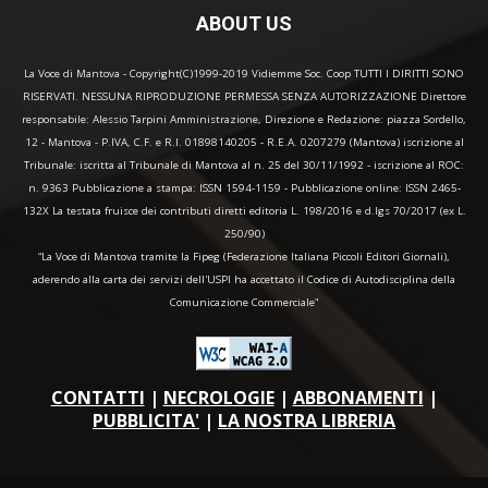
ABOUT US
La Voce di Mantova - Copyright(C)1999-2019 Vidiemme Soc. Coop TUTTI I DIRITTI SONO
RISERVATI. NESSUNA RIPRODUZIONE PERMESSA SENZA AUTORIZZAZIONE Direttore
responsabile: Alessio Tarpini Amministrazione, Direzione e Redazione: piazza Sordello,
12 - Mantova - P.IVA, C.F. e R.I. 01898140205 - R.E.A. 0207279 (Mantova) iscrizione al
Tribunale: iscritta al Tribunale di Mantova al n. 25 del 30/11/1992 - iscrizione al ROC:
n. 9363 Pubblicazione a stampa: ISSN 1594-1159 - Pubblicazione online: ISSN 2465-
132X La testata fruisce dei contributi diretti editoria L. 198/2016 e d.lgs 70/2017 (ex L.
250/90)
“La Voce di Mantova tramite la Fipeg (Federazione Italiana Piccoli Editori Giornali),
aderendo alla carta dei servizi dell'USPI ha accettato il Codice di Autodisciplina della
Comunicazione Commerciale"
CONTATTI
|
NECROLOGIE
|
ABBONAMENTI
|
PUBBLICITA'
|
LA NOSTRA LIBRERIA