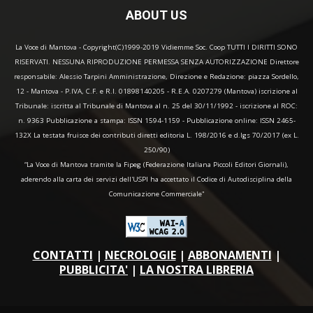
ABOUT US
La Voce di Mantova - Copyright(C)1999-2019 Vidiemme Soc. Coop TUTTI I DIRITTI SONO
RISERVATI. NESSUNA RIPRODUZIONE PERMESSA SENZA AUTORIZZAZIONE Direttore
responsabile: Alessio Tarpini Amministrazione, Direzione e Redazione: piazza Sordello,
12 - Mantova - P.IVA, C.F. e R.I. 01898140205 - R.E.A. 0207279 (Mantova) iscrizione al
Tribunale: iscritta al Tribunale di Mantova al n. 25 del 30/11/1992 - iscrizione al ROC:
n. 9363 Pubblicazione a stampa: ISSN 1594-1159 - Pubblicazione online: ISSN 2465-
132X La testata fruisce dei contributi diretti editoria L. 198/2016 e d.lgs 70/2017 (ex L.
250/90)
“La Voce di Mantova tramite la Fipeg (Federazione Italiana Piccoli Editori Giornali),
aderendo alla carta dei servizi dell'USPI ha accettato il Codice di Autodisciplina della
Comunicazione Commerciale"
CONTATTI
|
NECROLOGIE
|
ABBONAMENTI
|
PUBBLICITA'
|
LA NOSTRA LIBRERIA