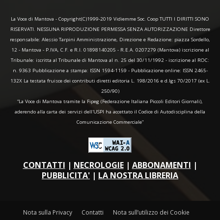
La Voce di Mantova - Copyright(C)1999-2019 Vidiemme Soc. Coop TUTTI I DIRITTI SONO
RISERVATI. NESSUNA RIPRODUZIONE PERMESSA SENZA AUTORIZZAZIONE Direttore
responsabile: Alessio Tarpini Amministrazione, Direzione e Redazione: piazza Sordello,
12 - Mantova - P.IVA, C.F. e R.I. 01898140205 - R.E.A. 0207279 (Mantova) iscrizione al
Tribunale: iscritta al Tribunale di Mantova al n. 25 del 30/11/1992 - iscrizione al ROC:
n. 9363 Pubblicazione a stampa: ISSN 1594-1159 - Pubblicazione online: ISSN 2465-
132X La testata fruisce dei contributi diretti editoria L. 198/2016 e d.lgs 70/2017 (ex L.
250/90)
“La Voce di Mantova tramite la Fipeg (Federazione Italiana Piccoli Editori Giornali),
aderendo alla carta dei servizi dell'USPI ha accettato il Codice di Autodisciplina della
Comunicazione Commerciale"
CONTATTI
|
NECROLOGIE
|
ABBONAMENTI
|
PUBBLICITA'
|
LA NOSTRA LIBRERIA
Nota sulla Privacy
Contatti
Nota sull’utilizzo dei Cookie