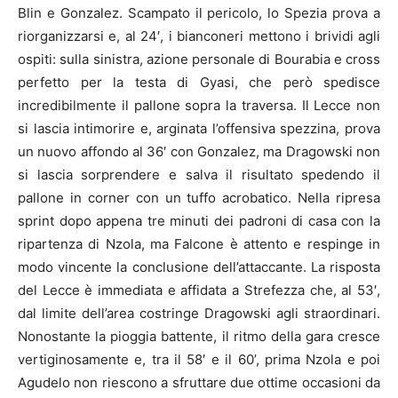
Blin e Gonzalez. Scampato il pericolo, lo Spezia prova a
riorganizzarsi e, al 24′, i bianconeri mettono i brividi agli
ospiti: sulla sinistra, azione personale di Bourabia e cross
perfetto per la testa di Gyasi, che però spedisce
incredibilmente il pallone sopra la traversa. Il Lecce non
si lascia intimorire e, arginata l’offensiva spezzina, prova
un nuovo affondo al 36′ con Gonzalez, ma Dragowski non
si lascia sorprendere e salva il risultato spedendo il
pallone in corner con un tuffo acrobatico. Nella ripresa
sprint dopo appena tre minuti dei padroni di casa con la
ripartenza di Nzola, ma Falcone è attento e respinge in
modo vincente la conclusione dell’attaccante. La risposta
del Lecce è immediata e affidata a Strefezza che, al 53′,
dal limite dell’area costringe Dragowski agli straordinari.
Nonostante la pioggia battente, il ritmo della gara cresce
vertiginosamente e, tra il 58′ e il 60’, prima Nzola e poi
Agudelo non riescono a sfruttare due ottime occasioni da