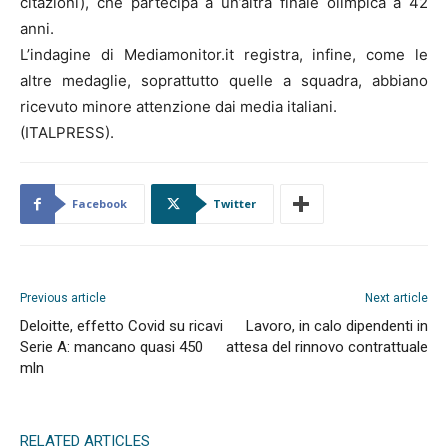
citazioni), che partecipa a un’altra finale olimpica a 42
anni.
L’indagine di Mediamonitor.it registra, infine, come le
altre medaglie, soprattutto quelle a squadra, abbiano
ricevuto minore attenzione dai media italiani.
(ITALPRESS).
Facebook
Twitter
Previous article
Next article
Deloitte, effetto Covid su ricavi
Lavoro, in calo dipendenti in
Serie A: mancano quasi 450
attesa del rinnovo contrattuale
mln
RELATED ARTICLES