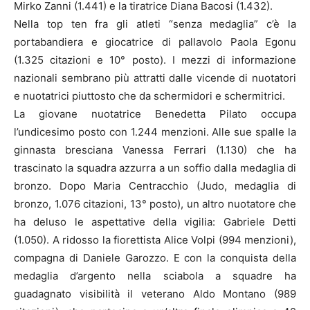
Mirko Zanni (1.441) e la tiratrice Diana Bacosi (1.432).
Nella top ten fra gli atleti “senza medaglia” c’è la
portabandiera e giocatrice di pallavolo Paola Egonu
(1.325 citazioni e 10° posto). I mezzi di informazione
nazionali sembrano più attratti dalle vicende di nuotatori
e nuotatrici piuttosto che da schermidori e schermitrici.
La giovane nuotatrice Benedetta Pilato occupa
l’undicesimo posto con 1.244 menzioni. Alle sue spalle la
ginnasta bresciana Vanessa Ferrari (1.130) che ha
trascinato la squadra azzurra a un soffio dalla medaglia di
bronzo. Dopo Maria Centracchio (Judo, medaglia di
bronzo, 1.076 citazioni, 13° posto), un altro nuotatore che
ha deluso le aspettative della vigilia: Gabriele Detti
(1.050). A ridosso la fiorettista Alice Volpi (994 menzioni),
compagna di Daniele Garozzo. E con la conquista della
medaglia d’argento nella sciabola a squadre ha
guadagnato visibilità il veterano Aldo Montano (989