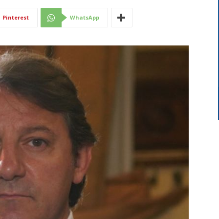
Di
Pinterest
WhatsApp
Mantova