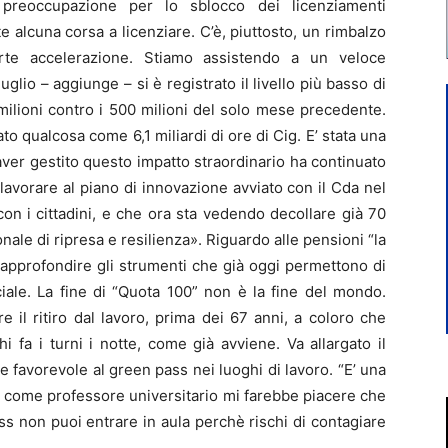
preoccupazione per lo sblocco dei licenziamenti
e alcuna corsa a licenziare. C’è, piuttosto, un rimbalzo
rte accelerazione. Stiamo assistendo a un veloce
glio – aggiunge – si è registrato il livello più basso di
milioni contro i 500 milioni del solo mese precedente.
to qualcosa come 6,1 miliardi di ore di Cig. E’ stata una
 aver gestito questo impatto straordinario ha continuato
 lavorare al piano di innovazione avviato con il Cda nel
con i cittadini, e che ora sta vedendo decollare già 70
ionale di ripresa e resilienza». Riguardo alle pensioni “la
 approfondire gli strumenti che già oggi permettono di
ciale. La fine di “Quota 100” non è la fine del mondo.
 il ritiro dal lavoro, prima dei 67 anni, a coloro che
fa i turni i notte, come già avviene. Va allargato il
 favorevole al green pass nei luoghi di lavoro. “E’ una
 come professore universitario mi farebbe piacere che
ss non puoi entrare in aula perchè rischi di contagiare