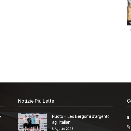
E
Notizie Più Lette
C
o
Nuoto – Leo Bergomi d’argento
It
agli Italiani
Sp
8 Agosto 2026