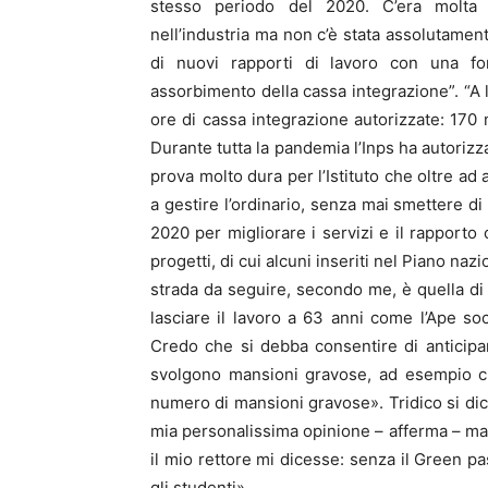
stesso periodo del 2020. C’era molta 
nell’industria ma non c’è stata assolutament
di nuovi rapporti di lavoro con una fo
assorbimento della cassa integrazione”. “A lu
ore di cassa integrazione autorizzate: 170 
Durante tutta la pandemia l’Inps ha autorizza
prova molto dura per l’Istituto che oltre ad
a gestire l’ordinario, senza mai smettere di
2020 per migliorare i servizi e il rapporto 
progetti, di cui alcuni inseriti nel Piano naz
strada da seguire, secondo me, è quella di
lasciare il lavoro a 63 anni come l’Ape so
Credo che si debba consentire di anticipare
svolgono mansioni gravose, ad esempio chi 
numero di mansioni gravose». Tridico si dice
mia personalissima opinione – afferma – ma
il mio rettore mi dicesse: senza il Green pa
gli studenti».