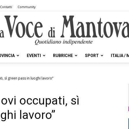
Contatti
Community
OVINCIA
EVENTI
RUBRICHE
SPORT
ITALIA /
la
, sì green pass in luoghi lavoro”
ovi occupati, sì
Voce
ghi lavoro”