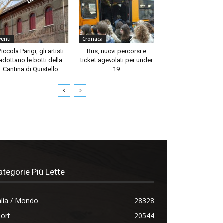
venti
Cronaca
Piccola Parigi, gli artisti
Bus, nuovi percorsi e
adottano le botti della
ticket agevolati per under
Cantina di Quistello
19
ategorie Più Lette
alia / Mondo
28328
ort
20544