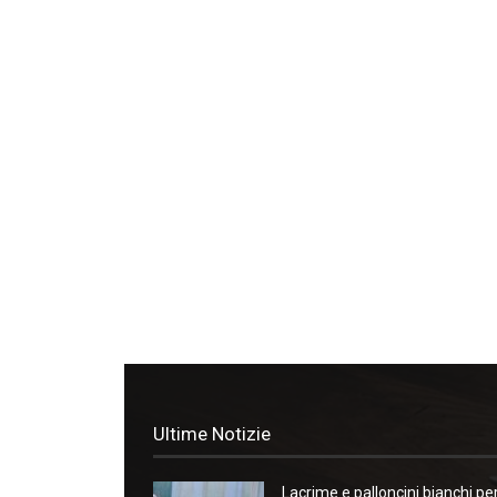
Ultime Notizie
Lacrime e palloncini bianchi pe