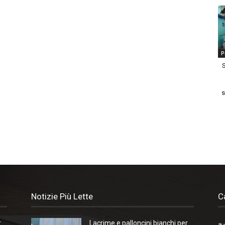
P
S
s
Notizie Più Lette
C
r
Lacrime e palloncini bianchi per