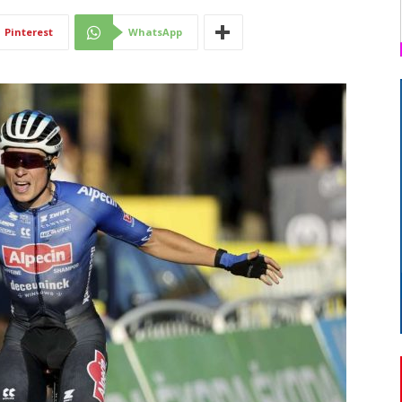
Di
Pinterest
WhatsApp
Mantova