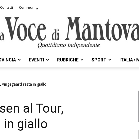
Contatti
Community
OVINCIA
EVENTI
RUBRICHE
SPORT
ITALIA /
la
r, Vingegaard resta in giallo
psen al Tour,
Voce
in giallo