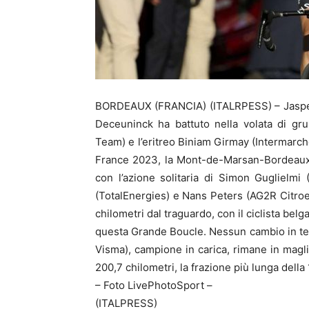
BORDEAUX (FRANCIA) (ITALRPESS) – Jasper Phi
Deceuninck ha battuto nella volata di gr
Team) e l’eritreo Biniam Girmay (Intermarc
France 2023, la Mont-de-Marsan-Bordeaux 
con l’azione solitaria di Simon Guglielm
(TotalEnergies) e Nans Peters (AG2R Citroen
chilometri dal traguardo, con il ciclista belg
questa Grande Boucle. Nessun cambio in tes
Visma), campione in carica, rimane in magli
200,7 chilometri, la frazione più lunga della
– Foto LivePhotoSport –
(ITALPRESS)