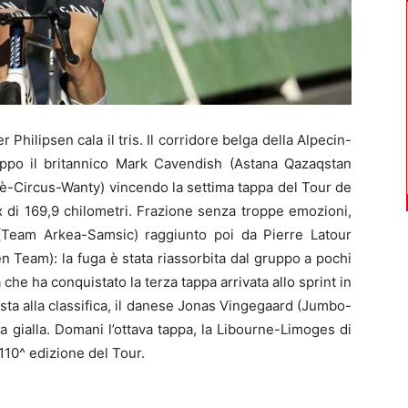
lipsen cala il tris. Il corridore belga della Alpecin-
uppo il britannico Mark Cavendish (Astana Qazaqstan
hè-Circus-Wanty) vincendo la settima tappa del Tour de
di 169,9 chilometri. Frazione senza troppe emozioni,
i (Team Arkea-Samsic) raggiunto poi da Pierre Latour
 Team): la fuga è stata riassorbita dal gruppo a pochi
a che ha conquistato la terza tappa arrivata allo sprint in
ta alla classifica, il danese Jonas Vingegaard (Jumbo-
a gialla. Domani l’ottava tappa, la Libourne-Limoges di
 110^ edizione del Tour.