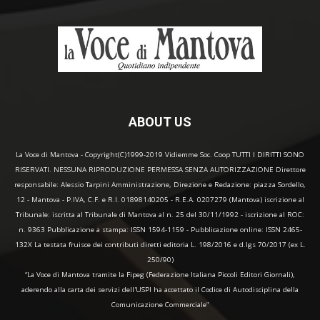
ABOUT US
La Voce di Mantova - Copyright(C)1999-2019 Vidiemme Soc. Coop TUTTI I DIRITTI SONO
RISERVATI. NESSUNA RIPRODUZIONE PERMESSA SENZA AUTORIZZAZIONE Direttore
responsabile: Alessio Tarpini Amministrazione, Direzione e Redazione: piazza Sordello,
12 - Mantova - P.IVA, C.F. e R.I. 01898140205 - R.E.A. 0207279 (Mantova) iscrizione al
Tribunale: iscritta al Tribunale di Mantova al n. 25 del 30/11/1992 - iscrizione al ROC:
n. 9363 Pubblicazione a stampa: ISSN 1594-1159 - Pubblicazione online: ISSN 2465-
132X La testata fruisce dei contributi diretti editoria L. 198/2016 e d.lgs 70/2017 (ex L.
250/90)
“La Voce di Mantova tramite la Fipeg (Federazione Italiana Piccoli Editori Giornali),
aderendo alla carta dei servizi dell'USPI ha accettato il Codice di Autodisciplina della
Comunicazione Commerciale"