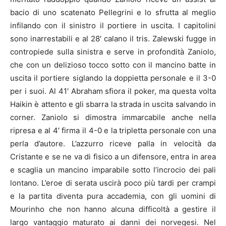
bacio di uno scatenato Pellegrini e lo sfrutta al meglio
infilando con il sinistro il portiere in uscita. I capitolini
sono inarrestabili e al 28′ calano il tris. Zalewski fugge in
contropiede sulla sinistra e serve in profondità Zaniolo,
che con un delizioso tocco sotto con il mancino batte in
uscita il portiere siglando la doppietta personale e il 3-0
per i suoi. Al 41′ Abraham sfiora il poker, ma questa volta
Haikin è attento e gli sbarra la strada in uscita salvando in
corner. Zaniolo si dimostra immarcabile anche nella
ripresa e al 4′ firma il 4-0 e la tripletta personale con una
perla d’autore. L’azzurro riceve palla in velocità da
Cristante e se ne va di fisico a un difensore, entra in area
e scaglia un mancino imparabile sotto l’incrocio dei pali
lontano. L’eroe di serata uscirà poco più tardi per crampi
e la partita diventa pura accademia, con gli uomini di
Mourinho che non hanno alcuna difficoltà a gestire il
largo vantaggio maturato ai danni dei norvegesi. Nel