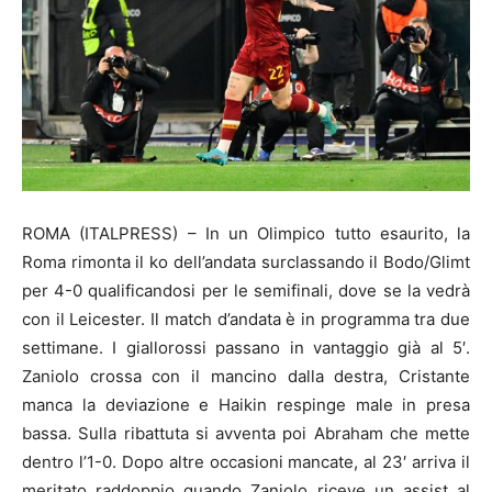
ROMA (ITALPRESS) – In un Olimpico tutto esaurito, la
Roma rimonta il ko dell’andata surclassando il Bodo/Glimt
per 4-0 qualificandosi per le semifinali, dove se la vedrà
con il Leicester. Il match d’andata è in programma tra due
settimane. I giallorossi passano in vantaggio già al 5′.
Zaniolo crossa con il mancino dalla destra, Cristante
manca la deviazione e Haikin respinge male in presa
bassa. Sulla ribattuta si avventa poi Abraham che mette
dentro l’1-0. Dopo altre occasioni mancate, al 23′ arriva il
meritato raddoppio quando Zaniolo riceve un assist al