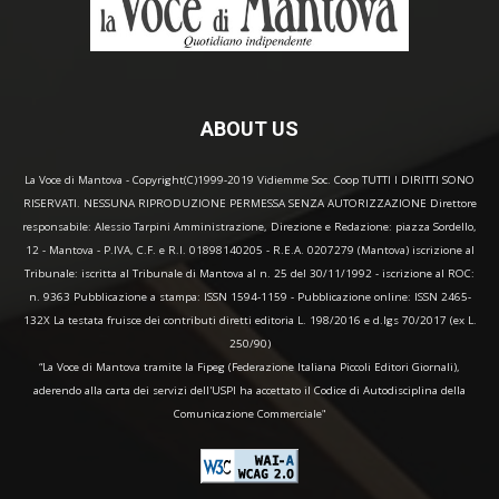
ABOUT US
La Voce di Mantova - Copyright(C)1999-2019 Vidiemme Soc. Coop TUTTI I DIRITTI SONO
RISERVATI. NESSUNA RIPRODUZIONE PERMESSA SENZA AUTORIZZAZIONE Direttore
responsabile: Alessio Tarpini Amministrazione, Direzione e Redazione: piazza Sordello,
12 - Mantova - P.IVA, C.F. e R.I. 01898140205 - R.E.A. 0207279 (Mantova) iscrizione al
Tribunale: iscritta al Tribunale di Mantova al n. 25 del 30/11/1992 - iscrizione al ROC:
n. 9363 Pubblicazione a stampa: ISSN 1594-1159 - Pubblicazione online: ISSN 2465-
132X La testata fruisce dei contributi diretti editoria L. 198/2016 e d.lgs 70/2017 (ex L.
250/90)
“La Voce di Mantova tramite la Fipeg (Federazione Italiana Piccoli Editori Giornali),
aderendo alla carta dei servizi dell'USPI ha accettato il Codice di Autodisciplina della
Comunicazione Commerciale"