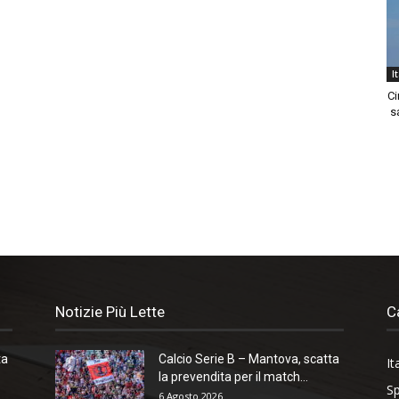
I
Ci
sa
Notizie Più Lette
C
ta
Calcio Serie B – Mantova, scatta
It
la prevendita per il match...
Sp
6 Agosto 2026