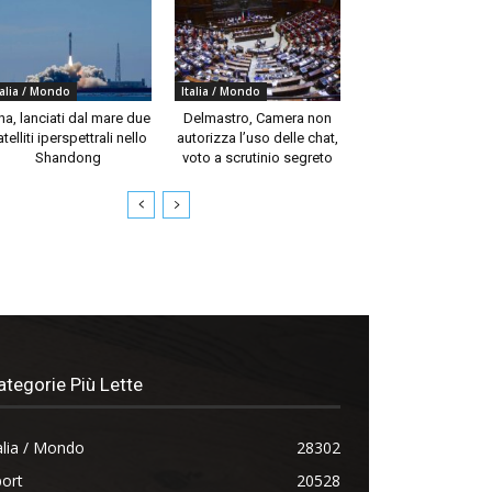
talia / Mondo
Italia / Mondo
na, lanciati dal mare due
Delmastro, Camera non
telliti iperspettrali nello
autorizza l’uso delle chat,
Shandong
voto a scrutinio segreto
ategorie Più Lette
alia / Mondo
28302
ort
20528