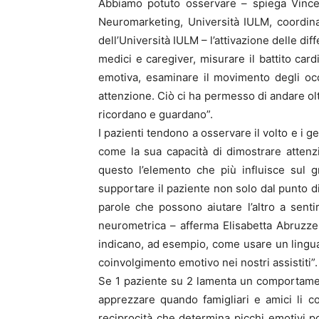
Abbiamo potuto osservare – spiega Vince
Neuromarketing, Università IULM, coordin
dell’Università IULM – l’attivazione delle di
medici e caregiver, misurare il battito card
emotiva, esaminare il movimento degli o
attenzione. Ciò ci ha permesso di andare olt
ricordano e guardano”.
I pazienti tendono a osservare il volto e i ge
come la sua capacità di dimostrare attenz
questo l’elemento che più influisce sul 
supportare il paziente non solo dal punto di
parole che possono aiutare l’altro a sentirs
neurometrica – afferma Elisabetta Abruzz
indicano, ad esempio, come usare un linguagg
coinvolgimento emotivo nei nostri assistiti”.
Se 1 paziente su 2 lamenta un comportament
apprezzare quando famigliari e amici li co
reciprocità che determina picchi emotivi 