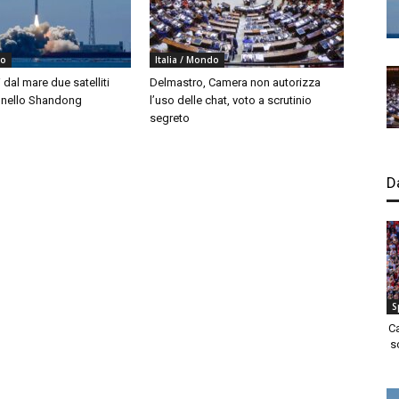
do
Italia / Mondo
i dal mare due satelliti
Delmastro, Camera non autorizza
i nello Shandong
l’uso delle chat, voto a scrutinio
segreto
D
S
C
s