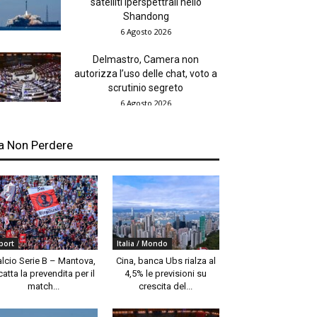
satelliti iperspettrali nello
Shandong
6 Agosto 2026
Delmastro, Camera non
autorizza l’uso delle chat, voto a
scrutinio segreto
6 Agosto 2026
a Non Perdere
port
Italia / Mondo
alcio Serie B – Mantova,
Cina, banca Ubs rialza al
catta la prevendita per il
4,5% le previsioni su
match...
crescita del...