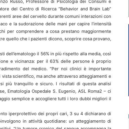
nzo Russo, Professore di Psicologia dei Consumi e
atore del Centro di Ricerca “Behavior and Brain Lab”
fferenti aree del cervello durante comuni interazioni con
iaco e la sudorazione delle mani per capire l’intensità
cchi per comprendere a cosa prestano maggiormente
re quello che i pazienti dicono, scoprire cosa provano,
sti dell’ematologo il 56% in più rispetto alla media, così
ione e vicinanza: per il 63% delle persone è proprio
gradimento del medico. “Per noi clinici è importante
 vista scientifico, ma anche attraverso atteggiamenti e
i più tranquillo e sicuro. I risultati di questa analisi
ese, Ematologia Ospedale S. Eugenio, ASL Roma2 – ci
io semplice e accogliere tutti i loro dubbi migliori il
o iperprotettivo dei propri cari, 3 su 4 dichiarano di
involgono in attività quotidiane: un atteggiamento di
positivi. “Un tumore cronico del sangue accompagna la