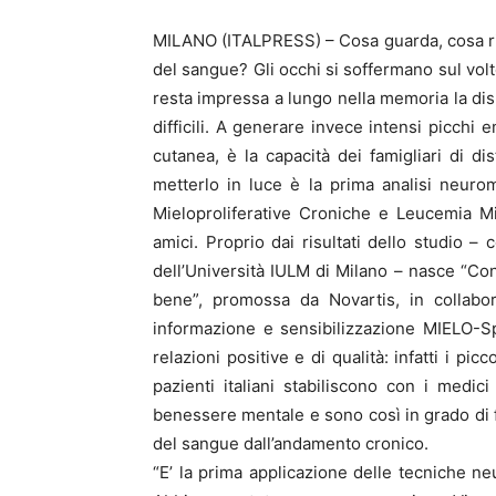
MILANO (ITALPRESS) – Cosa guarda, cosa ri
del sangue? Gli occhi si soffermano sul volt
resta impressa a lungo nella memoria la disp
difficili. A generare invece intensi picchi e
cutanea, è la capacità dei famigliari di dis
metterlo in luce è la prima analisi neurom
Mieloproliferative Croniche e Leucemia Mi
amici. Proprio dai risultati dello studio –
dell’Università IULM di Milano – nasce “Con
bene”, promossa da Novartis, in collabo
informazione e sensibilizzazione MIELO-Sp
relazioni positive e di qualità: infatti i pic
pazienti italiani stabiliscono con i medic
benessere mentale e sono così in grado di f
del sangue dall’andamento cronico.
“E’ la prima applicazione delle tecniche ne