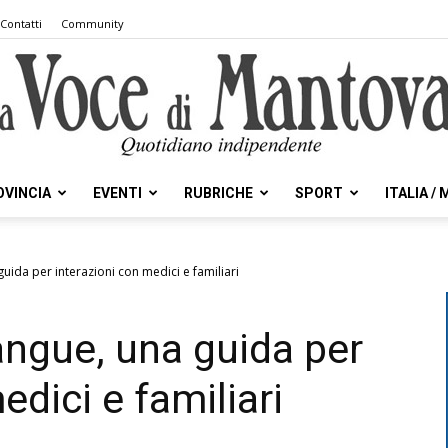
Contatti
Community
OVINCIA
EVENTI
RUBRICHE
SPORT
ITALIA /
la
uida per interazioni con medici e familiari
angue, una guida per
Voce
edici e familiari