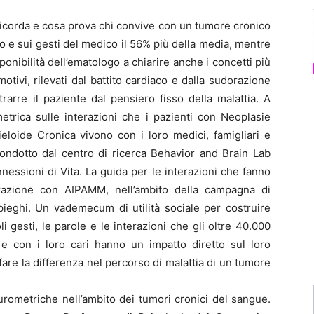
corda e cosa prova chi convive con un tumore cronico
o e sui gesti del medico il 56% più della media, mentre
onibilità dell’ematologo a chiarire anche i concetti più
motivi, rilevati dal battito cardiaco e dalla sudorazione
trarre il paziente dal pensiero fisso della malattia. A
etrica sulle interazioni che i pazienti con Neoplasie
eloide Cronica vivono con i loro medici, famigliari e
 condotto dal centro di ricerca Behavior and Brain Lab
nessioni di Vita. La guida per le interazioni che fanno
razione con AIPAMM, nell’ambito della campagna di
ieghi. Un vademecum di utilità sociale per costruire
coli gesti, le parole e le interazioni che gli oltre 40.000
i e con i loro cari hanno un impatto diretto sul loro
are la differenza nel percorso di malattia di un tumore
urometriche nell’ambito dei tumori cronici del sangue.