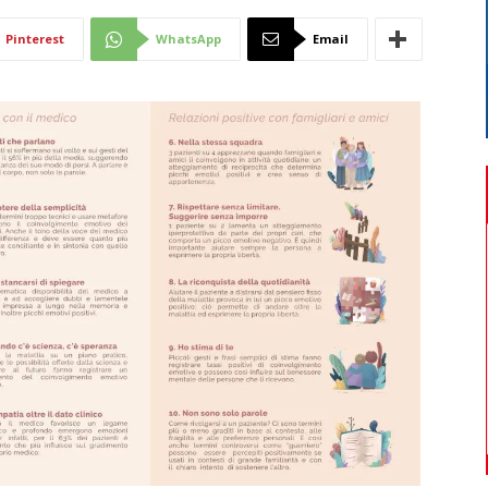
Di
Pinterest
WhatsApp
Email
Mantova