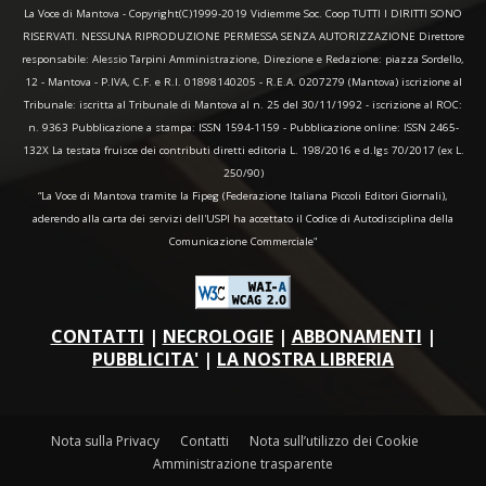
La Voce di Mantova - Copyright(C)1999-2019 Vidiemme Soc. Coop TUTTI I DIRITTI SONO
RISERVATI. NESSUNA RIPRODUZIONE PERMESSA SENZA AUTORIZZAZIONE Direttore
responsabile: Alessio Tarpini Amministrazione, Direzione e Redazione: piazza Sordello,
12 - Mantova - P.IVA, C.F. e R.I. 01898140205 - R.E.A. 0207279 (Mantova) iscrizione al
Tribunale: iscritta al Tribunale di Mantova al n. 25 del 30/11/1992 - iscrizione al ROC:
n. 9363 Pubblicazione a stampa: ISSN 1594-1159 - Pubblicazione online: ISSN 2465-
132X La testata fruisce dei contributi diretti editoria L. 198/2016 e d.lgs 70/2017 (ex L.
250/90)
“La Voce di Mantova tramite la Fipeg (Federazione Italiana Piccoli Editori Giornali),
aderendo alla carta dei servizi dell'USPI ha accettato il Codice di Autodisciplina della
Comunicazione Commerciale"
CONTATTI
|
NECROLOGIE
|
ABBONAMENTI
|
PUBBLICITA'
|
LA NOSTRA LIBRERIA
Nota sulla Privacy
Contatti
Nota sull’utilizzo dei Cookie
Amministrazione trasparente