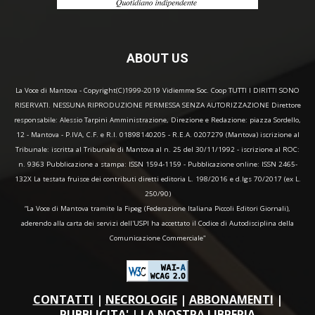
ABOUT US
La Voce di Mantova - Copyright(C)1999-2019 Vidiemme Soc. Coop TUTTI I DIRITTI SONO
RISERVATI. NESSUNA RIPRODUZIONE PERMESSA SENZA AUTORIZZAZIONE Direttore
responsabile: Alessio Tarpini Amministrazione, Direzione e Redazione: piazza Sordello,
12 - Mantova - P.IVA, C.F. e R.I. 01898140205 - R.E.A. 0207279 (Mantova) iscrizione al
Tribunale: iscritta al Tribunale di Mantova al n. 25 del 30/11/1992 - iscrizione al ROC:
n. 9363 Pubblicazione a stampa: ISSN 1594-1159 - Pubblicazione online: ISSN 2465-
132X La testata fruisce dei contributi diretti editoria L. 198/2016 e d.lgs 70/2017 (ex L.
250/90)
“La Voce di Mantova tramite la Fipeg (Federazione Italiana Piccoli Editori Giornali),
aderendo alla carta dei servizi dell'USPI ha accettato il Codice di Autodisciplina della
Comunicazione Commerciale"
CONTATTI
|
NECROLOGIE
|
ABBONAMENTI
|
PUBBLICITA'
|
LA NOSTRA LIBRERIA