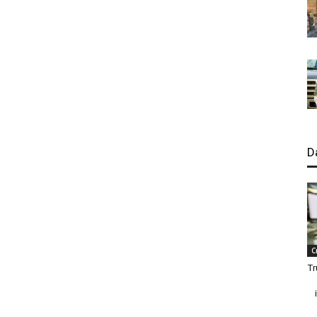
D
C
Tr