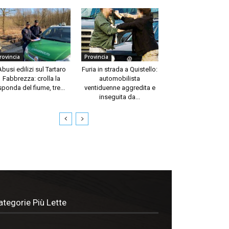
rovincia
Provincia
Abusi edilizi sul Tartaro
Furia in strada a Quistello:
Fabbrezza: crolla la
automobilista
sponda del fiume, tre...
ventiduenne aggredita e
inseguita da...
ategorie Più Lette