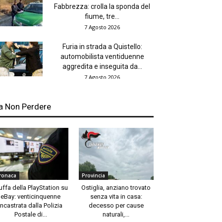
Fabbrezza: crolla la sponda del
fiume, tre...
7 Agosto 2026
Furia in strada a Quistello:
automobilista ventiduenne
aggredita e inseguita da...
7 Agosto 2026
a Non Perdere
ronaca
Provincia
uffa della PlayStation su
Ostiglia, anziano trovato
eBay: venticinquenne
senza vita in casa:
incastrata dalla Polizia
decesso per cause
Postale di...
naturali,...