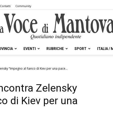
Contatti
Community
OVINCIA
EVENTI
RUBRICHE
SPORT
ITALIA /
la
ensky “Impegno al fianco di Kiev per una pace...
incontra Zelensky
Voce
o di Kiev per una