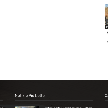
P
Notizie Più Lette
C