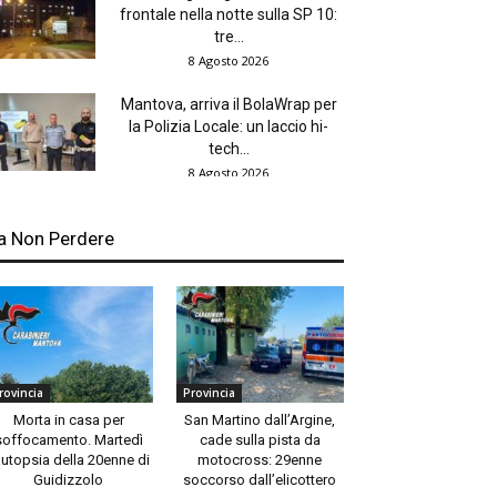
frontale nella notte sulla SP 10:
tre...
8 Agosto 2026
Mantova, arriva il BolaWrap per
la Polizia Locale: un laccio hi-
tech...
8 Agosto 2026
a Non Perdere
rovincia
Provincia
Morta in casa per
San Martino dall’Argine,
soffocamento. Martedì
cade sulla pista da
autopsia della 20enne di
motocross: 29enne
Guidizzolo
soccorso dall’elicottero