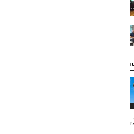
D
P
l’