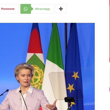
Di
Pinterest
WhatsApp
Mantova