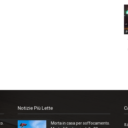
P
Notizie Più Lette
C
o.
Morta in casa per soffocamento.
It