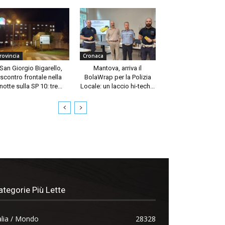
rovincia
Cronaca
San Giorgio Bigarello,
Mantova, arriva il
scontro frontale nella
BolaWrap per la Polizia
notte sulla SP 10: tre...
Locale: un laccio hi-tech...
ategorie Più Lette
alia / Mondo
28328