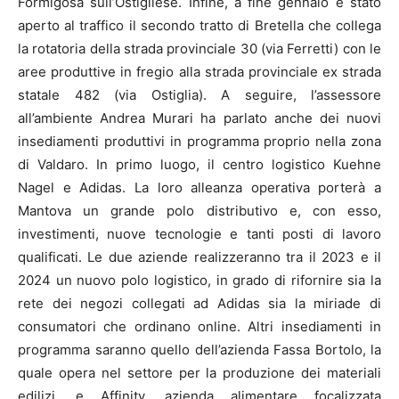
Formigosa sull’Ostigliese. Infine, a fine gennaio è stato
aperto al traffico il secondo tratto di Bretella che collega
la rotatoria della strada provinciale 30 (via Ferretti) con le
aree produttive in fregio alla strada provinciale ex strada
statale 482 (via Ostiglia). A seguire, l’assessore
all’ambiente Andrea Murari ha parlato anche dei nuovi
insediamenti produttivi in programma proprio nella zona
di Valdaro. In primo luogo, il centro logistico Kuehne
Nagel e Adidas. La loro alleanza operativa porterà a
Mantova un grande polo distributivo e, con esso,
investimenti, nuove tecnologie e tanti posti di lavoro
qualificati. Le due aziende realizzeranno tra il 2023 e il
2024 un nuovo polo logistico, in grado di rifornire sia la
rete dei negozi collegati ad Adidas sia la miriade di
consumatori che ordinano online. Altri insediamenti in
programma saranno quello dell’azienda Fassa Bortolo, la
quale opera nel settore per la produzione dei materiali
edilizi, e Affinity, azienda alimentare focalizzata