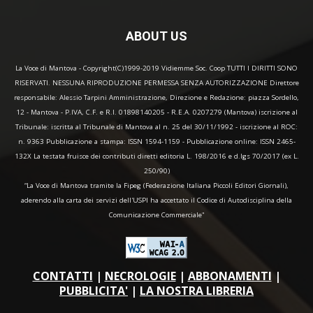
ABOUT US
La Voce di Mantova - Copyright(C)1999-2019 Vidiemme Soc. Coop TUTTI I DIRITTI SONO
RISERVATI. NESSUNA RIPRODUZIONE PERMESSA SENZA AUTORIZZAZIONE Direttore
responsabile: Alessio Tarpini Amministrazione, Direzione e Redazione: piazza Sordello,
12 - Mantova - P.IVA, C.F. e R.I. 01898140205 - R.E.A. 0207279 (Mantova) iscrizione al
Tribunale: iscritta al Tribunale di Mantova al n. 25 del 30/11/1992 - iscrizione al ROC:
n. 9363 Pubblicazione a stampa: ISSN 1594-1159 - Pubblicazione online: ISSN 2465-
132X La testata fruisce dei contributi diretti editoria L. 198/2016 e d.lgs 70/2017 (ex L.
250/90)
“La Voce di Mantova tramite la Fipeg (Federazione Italiana Piccoli Editori Giornali),
aderendo alla carta dei servizi dell'USPI ha accettato il Codice di Autodisciplina della
Comunicazione Commerciale"
CONTATTI
|
NECROLOGIE
|
ABBONAMENTI
|
PUBBLICITA'
|
LA NOSTRA LIBRERIA