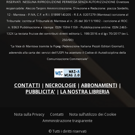
RISERVATI. NESSUNA RIPRODUZIONE PERMESSA SENZA AUTORIZZAZIONE Direttore
responsabile: Alessio Tarpini Amministrazione, Direzione e Redazione: piazza Sordello,
12 - Mantova - P.IVA, C.F. e R.I. 01898140205 - R.E.A. 0207279 (Mantova) iscrizione al
Tribunale: iscritta al Tribunale di Mantova al n. 25 del 30/11/1992 - iscrizione al ROC:
n. 9363 Pubblicazione a stampa: ISSN 1594-1159 - Pubblicazione online: ISSN 2465-
132X La testata fruisce dei contributi diretti editoria L. 198/2016 e d.lgs 70/2017 (ex L.
250/90)
“La Voce di Mantova tramite la Fipeg (Federazione Italiana Piccoli Editori Giornali),
aderendo alla carta dei servizi dell'USPI ha accettato il Codice di Autodisciplina della
Comunicazione Commerciale"
CONTATTI
|
NECROLOGIE
|
ABBONAMENTI
|
PUBBLICITA'
|
LA NOSTRA LIBRERIA
Nota sulla Privacy
Contatti
Nota sull’utilizzo dei Cookie
Amministrazione trasparente
© Tutti i diritti riservati