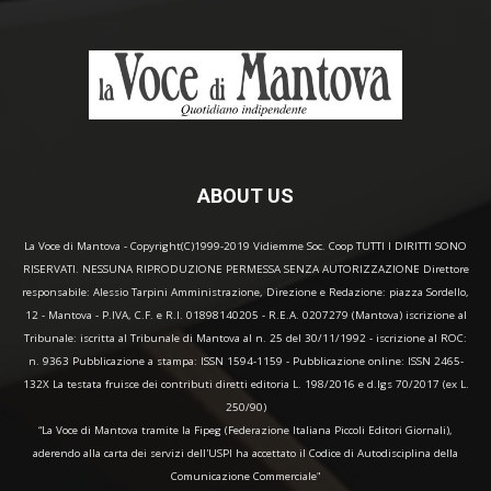
ABOUT US
La Voce di Mantova - Copyright(C)1999-2019 Vidiemme Soc. Coop TUTTI I DIRITTI SONO
RISERVATI. NESSUNA RIPRODUZIONE PERMESSA SENZA AUTORIZZAZIONE Direttore
responsabile: Alessio Tarpini Amministrazione, Direzione e Redazione: piazza Sordello,
12 - Mantova - P.IVA, C.F. e R.I. 01898140205 - R.E.A. 0207279 (Mantova) iscrizione al
Tribunale: iscritta al Tribunale di Mantova al n. 25 del 30/11/1992 - iscrizione al ROC:
n. 9363 Pubblicazione a stampa: ISSN 1594-1159 - Pubblicazione online: ISSN 2465-
132X La testata fruisce dei contributi diretti editoria L. 198/2016 e d.lgs 70/2017 (ex L.
250/90)
“La Voce di Mantova tramite la Fipeg (Federazione Italiana Piccoli Editori Giornali),
aderendo alla carta dei servizi dell'USPI ha accettato il Codice di Autodisciplina della
Comunicazione Commerciale"