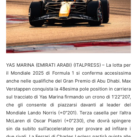
YAS MARINA (EMIRATI ARABI) (ITALPRESS) – La lotta per
il Mondiale 2025 di Formula 1 si conferma accesissima
anche nelle qualifiche del Gran Premio di Abu Dhabi. Max
Verstappen conquista la 48esima pole position in carriera
sul tracciato di Yas Marina firmando un crono di 1’22″207,
che gli consente di piazzarsi davanti al leader del
Mondiale Lando Norris (+0″201). Terza casella per l’altra
McLaren di Oscar Piastri (+0″230), che dovrà spingere
sin da subito sull’acceleratore per provare ad infilare i
due rivali. La Ferrari di Charles Leclerc partirà quinta alle