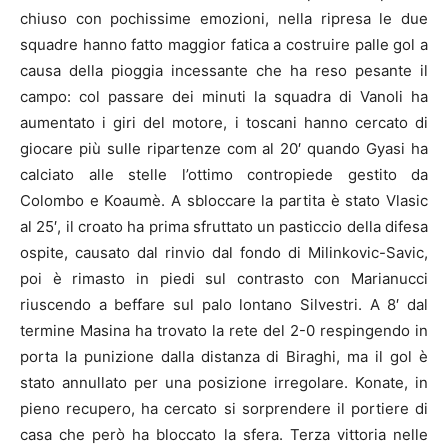
chiuso con pochissime emozioni, nella ripresa le due
squadre hanno fatto maggior fatica a costruire palle gol a
causa della pioggia incessante che ha reso pesante il
campo: col passare dei minuti la squadra di Vanoli ha
aumentato i giri del motore, i toscani hanno cercato di
giocare più sulle ripartenze com al 20′ quando Gyasi ha
calciato alle stelle l’ottimo contropiede gestito da
Colombo e Koaumè. A sbloccare la partita è stato Vlasic
al 25′, il croato ha prima sfruttato un pasticcio della difesa
ospite, causato dal rinvio dal fondo di Milinkovic-Savic,
poi è rimasto in piedi sul contrasto con Marianucci
riuscendo a beffare sul palo lontano Silvestri. A 8′ dal
termine Masina ha trovato la rete del 2-0 respingendo in
porta la punizione dalla distanza di Biraghi, ma il gol è
stato annullato per una posizione irregolare. Konate, in
pieno recupero, ha cercato si sorprendere il portiere di
casa che però ha bloccato la sfera. Terza vittoria nelle