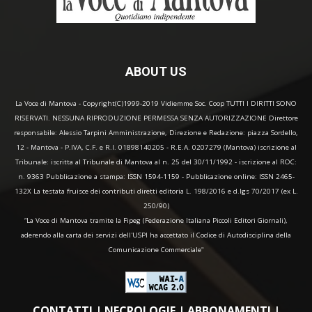
ABOUT US
La Voce di Mantova - Copyright(C)1999-2019 Vidiemme Soc. Coop TUTTI I DIRITTI SONO
RISERVATI. NESSUNA RIPRODUZIONE PERMESSA SENZA AUTORIZZAZIONE Direttore
responsabile: Alessio Tarpini Amministrazione, Direzione e Redazione: piazza Sordello,
12 - Mantova - P.IVA, C.F. e R.I. 01898140205 - R.E.A. 0207279 (Mantova) iscrizione al
Tribunale: iscritta al Tribunale di Mantova al n. 25 del 30/11/1992 - iscrizione al ROC:
n. 9363 Pubblicazione a stampa: ISSN 1594-1159 - Pubblicazione online: ISSN 2465-
132X La testata fruisce dei contributi diretti editoria L. 198/2016 e d.lgs 70/2017 (ex L.
250/90)
“La Voce di Mantova tramite la Fipeg (Federazione Italiana Piccoli Editori Giornali),
aderendo alla carta dei servizi dell'USPI ha accettato il Codice di Autodisciplina della
Comunicazione Commerciale"
CONTATTI
|
NECROLOGIE
|
ABBONAMENTI
|