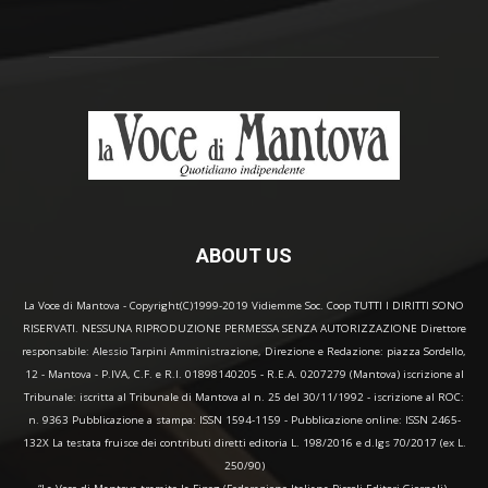
ABOUT US
La Voce di Mantova - Copyright(C)1999-2019 Vidiemme Soc. Coop TUTTI I DIRITTI SONO
RISERVATI. NESSUNA RIPRODUZIONE PERMESSA SENZA AUTORIZZAZIONE Direttore
responsabile: Alessio Tarpini Amministrazione, Direzione e Redazione: piazza Sordello,
12 - Mantova - P.IVA, C.F. e R.I. 01898140205 - R.E.A. 0207279 (Mantova) iscrizione al
Tribunale: iscritta al Tribunale di Mantova al n. 25 del 30/11/1992 - iscrizione al ROC:
n. 9363 Pubblicazione a stampa: ISSN 1594-1159 - Pubblicazione online: ISSN 2465-
132X La testata fruisce dei contributi diretti editoria L. 198/2016 e d.lgs 70/2017 (ex L.
250/90)