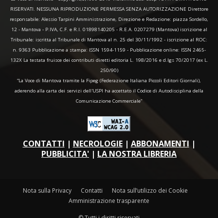
RISERVATI. NESSUNA RIPRODUZIONE PERMESSA SENZA AUTORIZZAZIONE Direttore
responsabile: Alessio Tarpini Amministrazione, Direzione e Redazione: piazza Sordello,
12 - Mantova - P.IVA, C.F. e R.I. 01898140205 - R.E.A. 0207279 (Mantova) iscrizione al
Tribunale: iscritta al Tribunale di Mantova al n. 25 del 30/11/1992 - iscrizione al ROC:
n. 9363 Pubblicazione a stampa: ISSN 1594-1159 - Pubblicazione online: ISSN 2465-
132X La testata fruisce dei contributi diretti editoria L. 198/2016 e d.lgs 70/2017 (ex L.
250/90)
“La Voce di Mantova tramite la Fipeg (Federazione Italiana Piccoli Editori Giornali),
aderendo alla carta dei servizi dell'USPI ha accettato il Codice di Autodisciplina della
Comunicazione Commerciale"
CONTATTI
|
NECROLOGIE
|
ABBONAMENTI
|
PUBBLICITA'
|
LA NOSTRA LIBRERIA
Nota sulla Privacy
Contatti
Nota sull’utilizzo dei Cookie
Amministrazione trasparente
© Tutti i diritti riservati