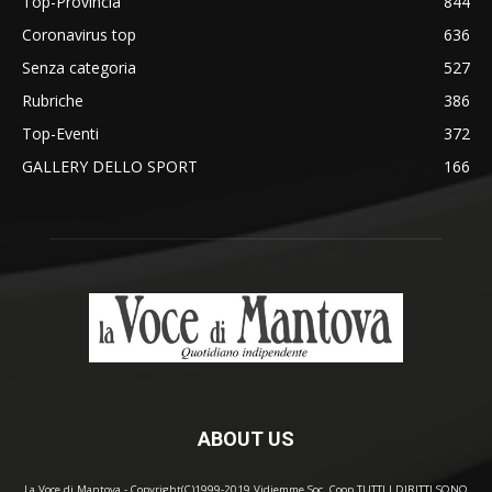
Top-Provincia
844
Coronavirus top
636
Senza categoria
527
Rubriche
386
Top-Eventi
372
GALLERY DELLO SPORT
166
ABOUT US
La Voce di Mantova - Copyright(C)1999-2019 Vidiemme Soc. Coop TUTTI I DIRITTI SONO