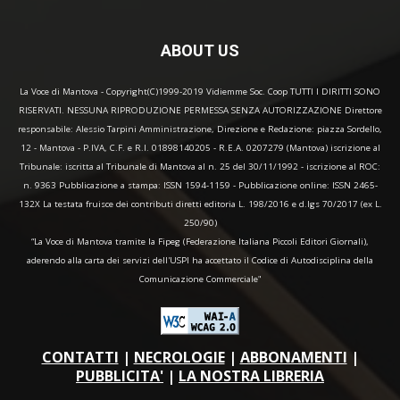
ABOUT US
La Voce di Mantova - Copyright(C)1999-2019 Vidiemme Soc. Coop TUTTI I DIRITTI SONO
RISERVATI. NESSUNA RIPRODUZIONE PERMESSA SENZA AUTORIZZAZIONE Direttore
responsabile: Alessio Tarpini Amministrazione, Direzione e Redazione: piazza Sordello,
12 - Mantova - P.IVA, C.F. e R.I. 01898140205 - R.E.A. 0207279 (Mantova) iscrizione al
Tribunale: iscritta al Tribunale di Mantova al n. 25 del 30/11/1992 - iscrizione al ROC:
n. 9363 Pubblicazione a stampa: ISSN 1594-1159 - Pubblicazione online: ISSN 2465-
132X La testata fruisce dei contributi diretti editoria L. 198/2016 e d.lgs 70/2017 (ex L.
250/90)
“La Voce di Mantova tramite la Fipeg (Federazione Italiana Piccoli Editori Giornali),
aderendo alla carta dei servizi dell'USPI ha accettato il Codice di Autodisciplina della
Comunicazione Commerciale"
CONTATTI
|
NECROLOGIE
|
ABBONAMENTI
|
PUBBLICITA'
|
LA NOSTRA LIBRERIA