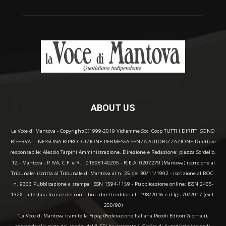
ABOUT US
La Voce di Mantova - Copyright(C)1999-2019 Vidiemme Soc. Coop TUTTI I DIRITTI SONO
RISERVATI. NESSUNA RIPRODUZIONE PERMESSA SENZA AUTORIZZAZIONE Direttore
responsabile: Alessio Tarpini Amministrazione, Direzione e Redazione: piazza Sordello,
12 - Mantova - P.IVA, C.F. e R.I. 01898140205 - R.E.A. 0207279 (Mantova) iscrizione al
Tribunale: iscritta al Tribunale di Mantova al n. 25 del 30/11/1992 - iscrizione al ROC:
n. 9363 Pubblicazione a stampa: ISSN 1594-1159 - Pubblicazione online: ISSN 2465-
132X La testata fruisce dei contributi diretti editoria L. 198/2016 e d.lgs 70/2017 (ex L.
250/90)
“La Voce di Mantova tramite la Fipeg (Federazione Italiana Piccoli Editori Giornali),