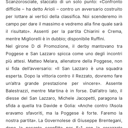
Scanzorosciate, staccato di un solo punto: «Confronto
difficile – ha detto Arioli – contro un avversario costruito
per lottare ai vertici della classifica. Noi scenderemo in
campo per dare il massimo e vedremo alla fine quale sarà
il risultato». Assenti per la partita Chiarini e Crema,
mentre Migliorelli è in dubbio; disponibile Ruffini.
Nel girone D di Promozione, il derby mantovano tra
Poggese e San Lazzaro spicca come uno degli incontri
più attesi. Matteo Melara, allenatore della Poggese, non
si fida dell’avversario: «Il San Lazzaro è una squadra
esperta. Dopo la vittoria contro il Rezzato, dovremo fare
un’altra grande prestazione per vincere». Assente
Balestrazzi, mentre Martina è in forse. Dall’altro lato, il
diesse del San Lazzaro, Michele Jacopetti, paragona la
sfida a quella tra Davide e Golia: «Anche contro l’Asola
eravamo sfavoriti, ma la Poggese è forte. Faremo la
nostra partita». La Governolese di Giuseppe Brentegani,
dopo la pesante sconfitta per 5-1 con la corazzata