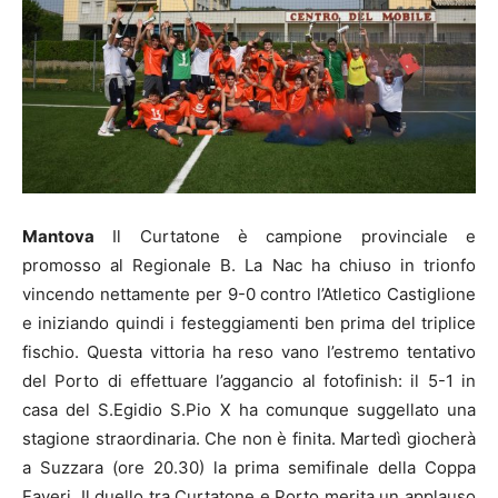
Mantova
Il Curtatone è campione provinciale e
promosso al Regionale B. La Nac ha chiuso in trionfo
vincendo nettamente per 9-0 contro l’Atletico Castiglione
e iniziando quindi i festeggiamenti ben prima del triplice
fischio. Questa vittoria ha reso vano l’estremo tentativo
del Porto di effettuare l’aggancio al fotofinish: il 5-1 in
casa del S.Egidio S.Pio X ha comunque suggellato una
stagione straordinaria. Che non è finita. Martedì giocherà
a Suzzara (ore 20.30) la prima semifinale della Coppa
Faveri. Il duello tra Curtatone e Porto merita un applauso