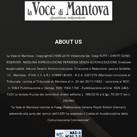
ABOUT US
La Voce di Mantova - Copyright(C)1999-2019 Vidiemme Soc. Coop TUTTI I DIRITTI SONO
RISERVATI. NESSUNA RIPRODUZIONE PERMESSA SENZA AUTORIZZAZIONE Direttore
responsabile: Alessio Tarpini Amministrazione, Direzione e Redazione: piazza Sordello,
12 - Mantova - P.IVA, C.F. e R.I. 01898140205 - R.E.A. 0207279 (Mantova) iscrizione al
Tribunale: iscritta al Tribunale di Mantova al n. 25 del 30/11/1992 - iscrizione al ROC:
n. 9363 Pubblicazione a stampa: ISSN 1594-1159 - Pubblicazione online: ISSN 2465-
132X La testata fruisce dei contributi diretti editoria L. 198/2016 e d.lgs 70/2017 (ex L.
250/90)
“La Voce di Mantova tramite la Fipeg (Federazione Italiana Piccoli Editori Giornali),
aderendo alla carta dei servizi dell'USPI ha accettato il Codice di Autodisciplina della
Comunicazione Commerciale"