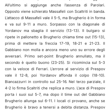
All’ultimo si aggiunge anche l’assenza di Parolari.
Opposto viene schierato Massafeli con Scaltriti in banda.
L’attacco di Massafeli vale il 5-5, ma Brugherio è in forma
e va sul 9-11 a muro. Sorpasso con la diagonale di
Yordanov ma sbaglia il servizio (13-13). Il bulgaro si
ripete in pallonetto e Brugherio chiama time out (15-13),
prima di mettere la freccia 17-19, 18-21 e 21-23. Il
Gabbiano non molla e ancora meno uno su errore degli
avversari. Primo set-point Brugherio annullato, ma il
secondo è quello buono (23-25). Si ricomincia sul 5-3
con la veloce di Ferrari. L’errore al servizio di Prespov
vale il 12-8, poi Yordanov affonda il colpo (18-10).
Biancazzurri in controllo sul 25-16. Nel terzo parziale, il
4-2 lo firma Scaltriti che replica a muro. L’ace di Prespov
porta i suoi sul 5-7, ma dopo il time out del Gabbiano
Brugherio allunga sul 6-11. I locali ci provano, anche se
Brugherio è bravo a tenersi a debita distanza. Prespov