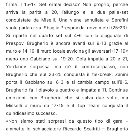
firma il 15-17. Set ormai deciso? Non proprio, perché
arriva la parità a 20, l’allungo e le due palle-set
conquistate da Miselli. Una viene annullata e Serafini
vuole parlarci su. Sbaglia Prespov dai nove metri (25-23).
Si riparte nel quarto set sul 4-6 con la diagonale di
Prespov. Brugherio è ancora avanti sul 9-13 grazie al
muro e 14-19. Il muro locale avvicina gli avversari (17-19):
meno uno Gabbiano sul 19-20. Gola impatta a 20 e 21,
Yordanov sorpassa, ma c’è il controsorpasso, con
Brugherio che sul 23-25 conquista il tie-break. Zanini
porta il Gabbiano sul 6-3 e si cambia campo sull’8-6.
Brugherio fa il diavolo a quattro e impatta a 11. Continue
emozioni. con Brugherio che si salva due volte, ma
Misselli a muro da 17-15 e il Top Team conquista il
quindicesimo successo.
«Non siamo stati sorpresi da questo tipo di gara –
ammette lo schiacciatore Riccardo Scaltriti – Brugherio