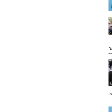
D
I
in