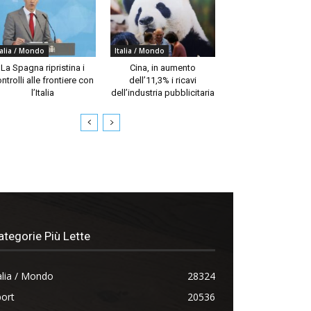
talia / Mondo
Italia / Mondo
La Spagna ripristina i
Cina, in aumento
ntrolli alle frontiere con
dell’11,3% i ricavi
l’Italia
dell’industria pubblicitaria
ategorie Più Lette
alia / Mondo
28324
ort
20536