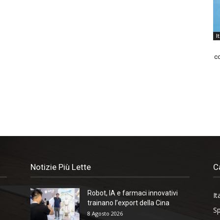
I
co
Notizie Più Lette
C
Robot, IA e farmaci innovativi
It
trainano l’export della Cina
Sp
8 Agosto 2026