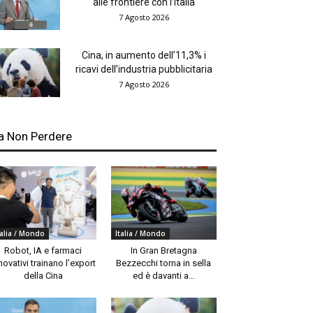
alle frontiere con l’Italia
7 Agosto 2026
Cina, in aumento dell’11,3% i
ricavi dell’industria pubblicitaria
7 Agosto 2026
a Non Perdere
talia / Mondo
Italia / Mondo
Robot, IA e farmaci
In Gran Bretagna
novativi trainano l’export
Bezzecchi torna in sella
della Cina
ed è davanti a...