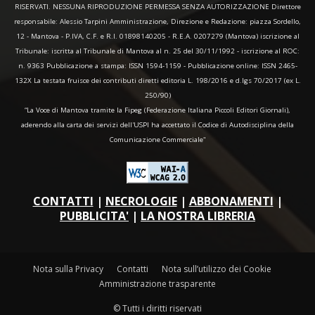
RISERVATI. NESSUNA RIPRODUZIONE PERMESSA SENZA AUTORIZZAZIONE Direttore
responsabile: Alessio Tarpini Amministrazione, Direzione e Redazione: piazza Sordello,
12 - Mantova - P.IVA, C.F. e R.I. 01898140205 - R.E.A. 0207279 (Mantova) iscrizione al
Tribunale: iscritta al Tribunale di Mantova al n. 25 del 30/11/1992 - iscrizione al ROC:
n. 9363 Pubblicazione a stampa: ISSN 1594-1159 - Pubblicazione online: ISSN 2465-
132X La testata fruisce dei contributi diretti editoria L. 198/2016 e d.lgs 70/2017 (ex L.
250/90)
“La Voce di Mantova tramite la Fipeg (Federazione Italiana Piccoli Editori Giornali),
aderendo alla carta dei servizi dell'USPI ha accettato il Codice di Autodisciplina della
Comunicazione Commerciale"
CONTATTI
|
NECROLOGIE
|
ABBONAMENTI
|
PUBBLICITA'
|
LA NOSTRA LIBRERIA
Nota sulla Privacy
Contatti
Nota sull’utilizzo dei Cookie
Amministrazione trasparente
© Tutti i diritti riservati