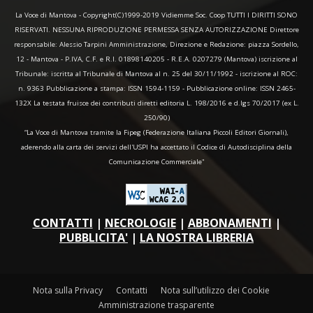
La Voce di Mantova - Copyright(C)1999-2019 Vidiemme Soc. Coop TUTTI I DIRITTI SONO
RISERVATI. NESSUNA RIPRODUZIONE PERMESSA SENZA AUTORIZZAZIONE Direttore
responsabile: Alessio Tarpini Amministrazione, Direzione e Redazione: piazza Sordello,
12 - Mantova - P.IVA, C.F. e R.I. 01898140205 - R.E.A. 0207279 (Mantova) iscrizione al
Tribunale: iscritta al Tribunale di Mantova al n. 25 del 30/11/1992 - iscrizione al ROC:
n. 9363 Pubblicazione a stampa: ISSN 1594-1159 - Pubblicazione online: ISSN 2465-
132X La testata fruisce dei contributi diretti editoria L. 198/2016 e d.lgs 70/2017 (ex L.
250/90)
“La Voce di Mantova tramite la Fipeg (Federazione Italiana Piccoli Editori Giornali),
aderendo alla carta dei servizi dell'USPI ha accettato il Codice di Autodisciplina della
Comunicazione Commerciale"
CONTATTI
|
NECROLOGIE
|
ABBONAMENTI
|
PUBBLICITA'
|
LA NOSTRA LIBRERIA
Nota sulla Privacy
Contatti
Nota sull’utilizzo dei Cookie
Amministrazione trasparente