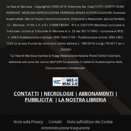
La Voce di Mantova - Copyright(C)1999-2019 Vidiemme Soc. Coop TUTTI I DIRITTI SONO
RISERVATI. NESSUNA RIPRODUZIONE PERMESSA SENZA AUTORIZZAZIONE Direttore
responsabile: Alessio Tarpini Amministrazione, Direzione e Redazione: piazza Sordello,
12 - Mantova - P.IVA, C.F. e R.I. 01898140205 - R.E.A. 0207279 (Mantova) iscrizione al
Tribunale: iscritta al Tribunale di Mantova al n. 25 del 30/11/1992 - iscrizione al ROC:
n. 9363 Pubblicazione a stampa: ISSN 1594-1159 - Pubblicazione online: ISSN 2465-
132X La testata fruisce dei contributi diretti editoria L. 198/2016 e d.lgs 70/2017 (ex L.
250/90)
“La Voce di Mantova tramite la Fipeg (Federazione Italiana Piccoli Editori Giornali),
aderendo alla carta dei servizi dell'USPI ha accettato il Codice di Autodisciplina della
Comunicazione Commerciale"
CONTATTI
|
NECROLOGIE
|
ABBONAMENTI
|
PUBBLICITA'
|
LA NOSTRA LIBRERIA
Nota sulla Privacy
Contatti
Nota sull’utilizzo dei Cookie
Amministrazione trasparente