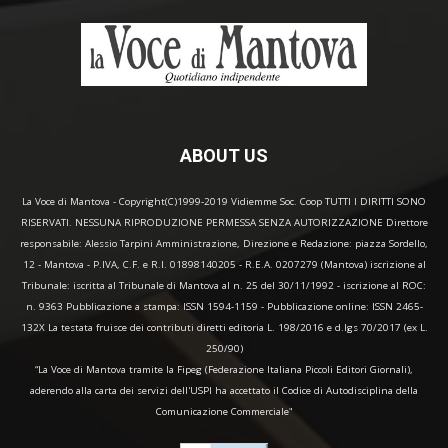
ABOUT US
La Voce di Mantova - Copyright(C)1999-2019 Vidiemme Soc. Coop TUTTI I DIRITTI SONO
RISERVATI. NESSUNA RIPRODUZIONE PERMESSA SENZA AUTORIZZAZIONE Direttore
responsabile: Alessio Tarpini Amministrazione, Direzione e Redazione: piazza Sordello,
12 - Mantova - P.IVA, C.F. e R.I. 01898140205 - R.E.A. 0207279 (Mantova) iscrizione al
Tribunale: iscritta al Tribunale di Mantova al n. 25 del 30/11/1992 - iscrizione al ROC:
n. 9363 Pubblicazione a stampa: ISSN 1594-1159 - Pubblicazione online: ISSN 2465-
132X La testata fruisce dei contributi diretti editoria L. 198/2016 e d.lgs 70/2017 (ex L.
250/90)
“La Voce di Mantova tramite la Fipeg (Federazione Italiana Piccoli Editori Giornali),
aderendo alla carta dei servizi dell'USPI ha accettato il Codice di Autodisciplina della
Comunicazione Commerciale"