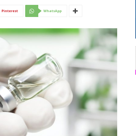
Di
Pinterest
WhatsApp
Mantova