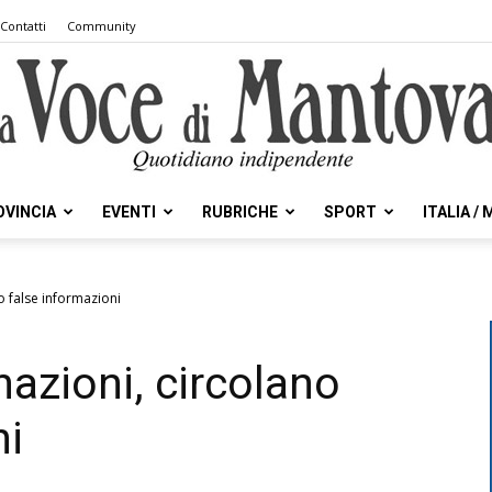
Contatti
Community
OVINCIA
EVENTI
RUBRICHE
SPORT
ITALIA /
la
o false informazioni
azioni, circolano
Voce
ni