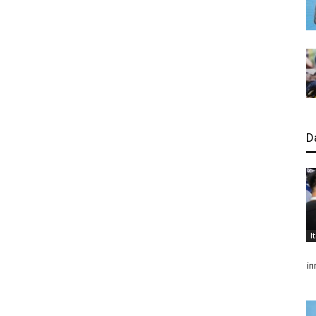
D
I
in