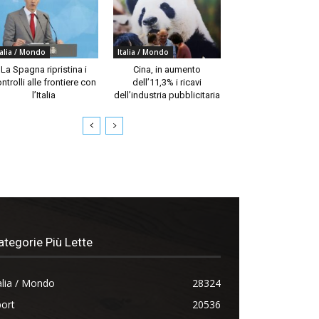
talia / Mondo
Italia / Mondo
La Spagna ripristina i
Cina, in aumento
ntrolli alle frontiere con
dell’11,3% i ricavi
l’Italia
dell’industria pubblicitaria
ategorie Più Lette
alia / Mondo
28324
ort
20536