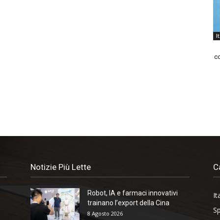
I
co
Notizie Più Lette
C
Robot, IA e farmaci innovativi
It
trainano l’export della Cina
Sp
8 Agosto 2026