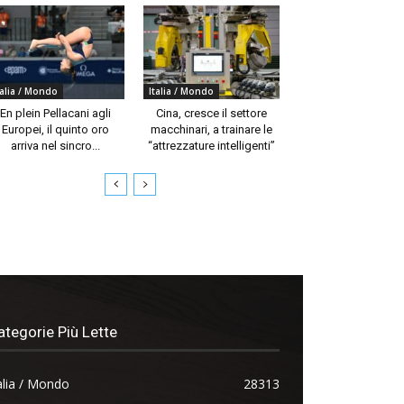
talia / Mondo
Italia / Mondo
En plein Pellacani agli
Cina, cresce il settore
Europei, il quinto oro
macchinari, a trainare le
arriva nel sincro...
“attrezzature intelligenti”
ategorie Più Lette
alia / Mondo
28313