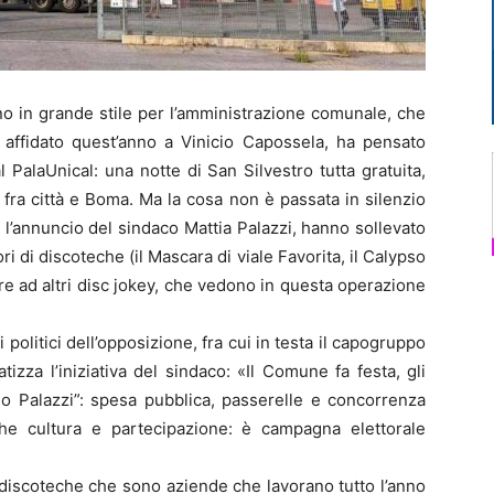
o in grande stile per l’amministrazione comunale, che
 affidato quest’anno a Vinicio Capossela, ha pensato
l PalaUnical: una notte di San Silvestro tutta gratuita,
fra città e Boma. Ma la cosa non è passata in silenzio
opo l’annuncio del sindaco Mattia Palazzi, hanno sollevato
ri di discoteche (il Mascara di viale Favorita, il Calypso
ltre ad altri disc jokey, che vedono in questa operazione
politici dell’opposizione, fra cui in testa il capogruppo
izza l’iniziativa del sindaco: «Il Comune fa festa, gli
lo Palazzi”: spesa pubblica, passerelle e concorrenza
che cultura e partecipazione: è campagna elettorale
e discoteche che sono aziende che lavorano tutto l’anno