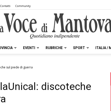
Contatti
Community
OVINCIA
EVENTI
RUBRICHE
SPORT
ITALIA /
la
che sul piede di guerra
aUnical: discoteche
Voce
ra