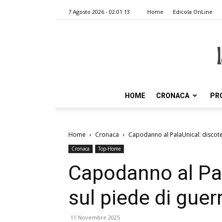
7 Agosto 2026 - 02:01:13
Home
Edicola OnLine
HOME
CRONACA
PR
Home
Cronaca
Capodanno al PalaUnical: discote
Cronaca
Top-Home
Capodanno al Pal
sul piede di guer
11 Novembre 2025