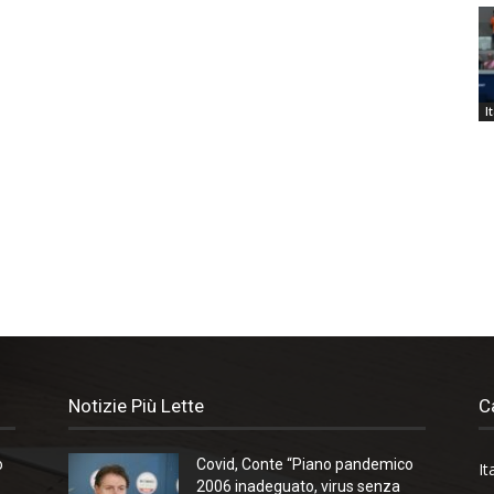
I
Notizie Più Lette
C
o
Covid, Conte “Piano pandemico
It
2006 inadeguato, virus senza