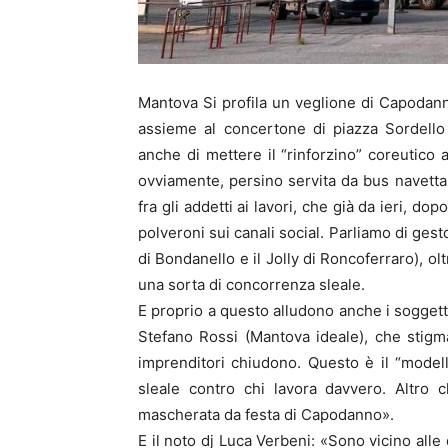
Mantova Si profila un veglione di Capodann
assieme al concertone di piazza Sordello
anche di mettere il “rinforzino” coreutico a
ovviamente, persino servita da bus navetta 
fra gli addetti ai lavori, che già da ieri, d
polveroni sui canali social. Parliamo di gesto
di Bondanello e il Jolly di Roncoferraro), o
una sorta di concorrenza sleale.
E proprio a questo alludono anche i soggetti 
Stefano Rossi (Mantova ideale), che stigmat
imprenditori chiudono. Questo è il “model
sleale contro chi lavora davvero. Altro 
mascherata da festa di Capodanno».
E il noto dj Luca Verbeni: «Sono vicino all