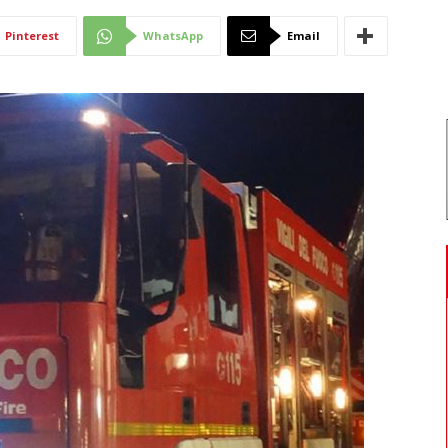
Di
Pinterest
WhatsApp
Email
Mantova