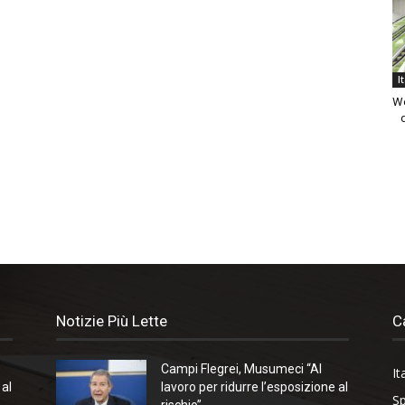
I
We
Notizie Più Lette
C
Campi Flegrei, Musumeci “Al
It
 al
lavoro per ridurre l’esposizione al
Sp
rischio”