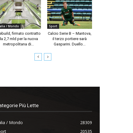
talia / Mondo
Sport
build, firmato contratto
Calcio Serie B – Mantova,
da 2,7 mld per la nuova
il terzo portiere sarà
metropolitana di...
Gasparini. Duello...
ategorie Più Lette
alia / Mondo
28309
ort
20535