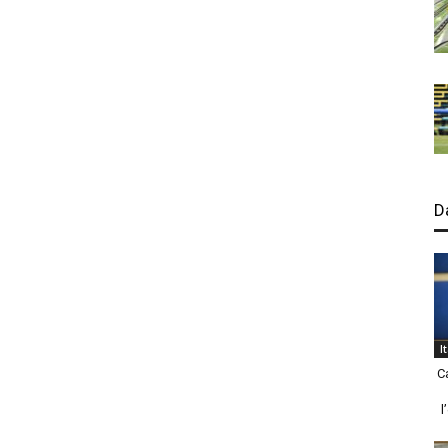
D
I
C
l