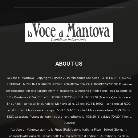
ABOUT US
La Voce di Mantova - Copyright(C)1999-2019 Vidiemme Soc. Coop TUTTI I DIRITTI SONO
RISERVATI. NESSUNA RIPRODUZIONE PERMESSA SENZA AUTORIZZAZIONE Direttore
responsabile: Alessio Tarpini Amministrazione, Direzione e Redazione: piazza Sordello,
12 - Mantova - P.IVA, C.F. e R.I. 01898140205 - R.E.A. 0207279 (Mantova) iscrizione al
Tribunale: iscritta al Tribunale di Mantova al n. 25 del 30/11/1992 - iscrizione al ROC:
n. 9363 Pubblicazione a stampa: ISSN 1594-1159 - Pubblicazione online: ISSN 2465-
132X La testata fruisce dei contributi diretti editoria L. 198/2016 e d.lgs 70/2017 (ex L.
250/90)
“La Voce di Mantova tramite la Fipeg (Federazione Italiana Piccoli Editori Giornali),
aderendo alla carta dei servizi dell'USPI ha accettato il Codice di Autodisciplina della