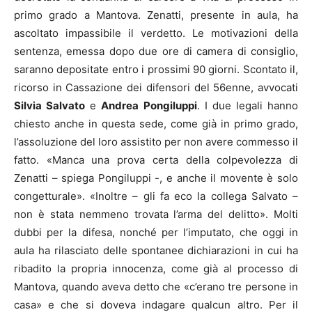
primo grado a Mantova. Zenatti, presente in aula, ha
ascoltato impassibile il verdetto. Le motivazioni della
sentenza, emessa dopo due ore di camera di consiglio,
saranno depositate entro i prossimi 90 giorni. Scontato il,
ricorso in Cassazione dei difensori del 56enne, avvocati
Silvia Salvato
e
Andrea Pongiluppi
. I due legali hanno
chiesto anche in questa sede, come già in primo grado,
l’assoluzione del loro assistito per non avere commesso il
fatto. «Manca una prova certa della colpevolezza di
Zenatti – spiega Pongiluppi -, e anche il movente è solo
congetturale». «Inoltre – gli fa eco la collega Salvato –
non è stata nemmeno trovata l’arma del delitto». Molti
dubbi per la difesa, nonché per l’imputato, che oggi in
aula ha rilasciato delle spontanee dichiarazioni in cui ha
ribadito la propria innocenza, come già al processo di
Mantova, quando aveva detto che «c’erano tre persone in
casa» e che si doveva indagare qualcun altro. Per il