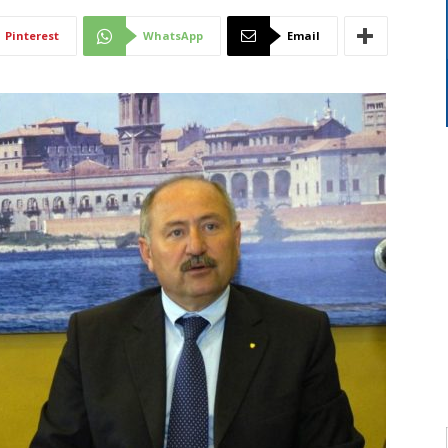
Di
Pinterest
WhatsApp
Email
Mantova