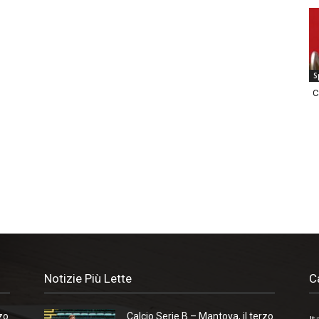
S
C
Notizie Più Lette
C
zo
Calcio Serie B – Mantova, il terzo