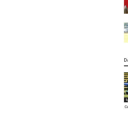
D
S
C