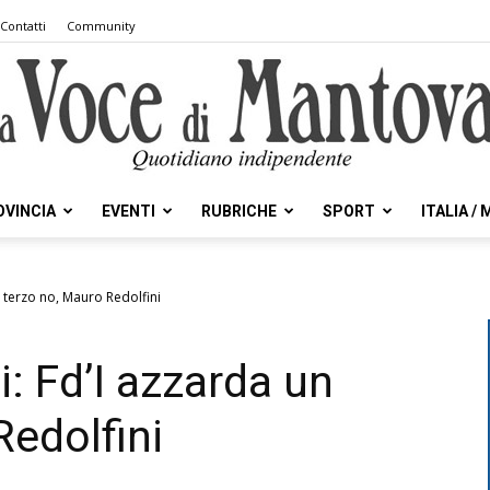
Contatti
Community
OVINCIA
EVENTI
RUBRICHE
SPORT
ITALIA /
la
n terzo no, Mauro Redolfini
: Fd’I azzarda un
Voce
Redolfini