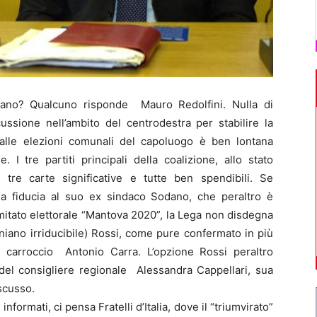
o? Qualcuno risponde Mauro Redolfini. Nulla di
ssione nell’ambito del centrodestra per stabilire la
alle elezioni comunali del capoluogo è ben lontana
I tre partiti principali della coalizione, allo stato
o tre carte significative e tutte ben spendibili. Se
ena fiducia al suo ex sindaco Sodano, che peraltro è
omitato elettorale “Mantova 2020”, la Lega non disdegna
niano irriducibile) Rossi, come pure confermato in più
el carroccio Antonio Carra. L’opzione Rossi peraltro
 del consigliere regionale Alessandra Cappellari, sua
scusso.
nformati, ci pensa Fratelli d’Italia, dove il “triumvirato”