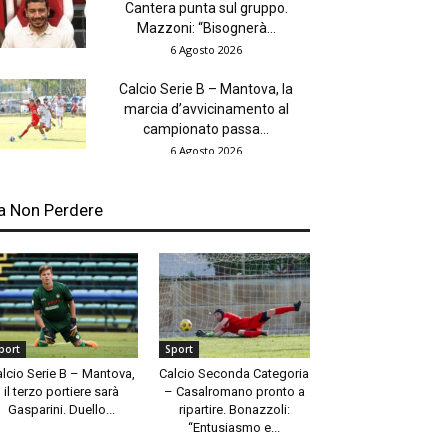
Cantera punta sul gruppo.
Mazzoni: “Bisognerà...
6 Agosto 2026
Calcio Serie B – Mantova, la
marcia d’avvicinamento al
campionato passa...
6 Agosto 2026
a Non Perdere
port
Sport
alcio Serie B – Mantova,
Calcio Seconda Categoria
il terzo portiere sarà
– Casalromano pronto a
Gasparini. Duello...
ripartire. Bonazzoli:
“Entusiasmo e...