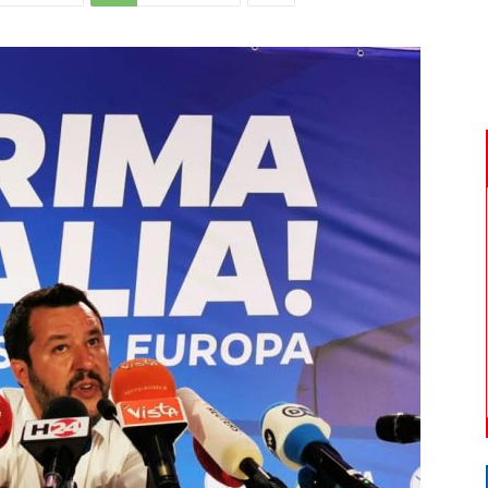
Di
Mantova