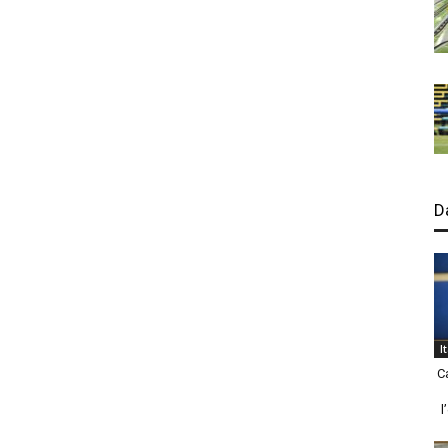
D
I
C
l