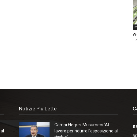
I
We
Notizie Più Lette
C
Campi Flegrei, Musumeci “Al
It
 al
lavoro per ridurre l’esposizione al
Sp
rischio”