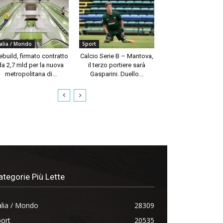
talia / Mondo
Sport
build, firmato contratto
Calcio Serie B – Mantova,
da 2,7 mld per la nuova
il terzo portiere sarà
metropolitana di...
Gasparini. Duello...
ategorie Più Lette
alia / Mondo
28309
ort
20535