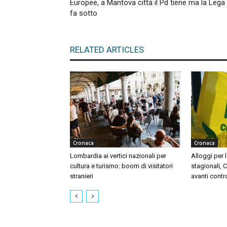
Europee, a Mantova città il Pd tiene ma la Lega 
fa sotto
RELATED ARTICLES
Cronaca
Cronaca
Lombardia ai vertici nazionali per
Alloggi per l
cultura e turismo: boom di visitatori
stagionali, 
stranieri
avanti contr